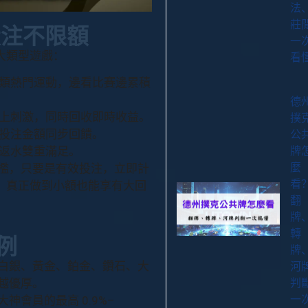
法
莊
投注不限額
一
大類型遊戲：
看
類熱門運動，邊看比賽邊累積
德
上刺激，同時回收即時收益。
撲
投注金額同步回饋。
公
牌
返水雙重滿足。
麼
門檻，只要是有效投注，立即計
看
，真正做到小額也能享有大回
翻
牌
轉
例
牌
、白銀、黃金、鉑金、鑽石、大
河
越優厚。
判
一
大神會員的最高 0.9%–