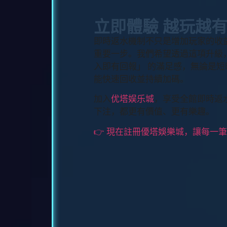
立即體驗 越玩越
即時返水機制不只是增加玩家的收
重要一步。我們希望透過這項升級
入即有回報」 的滿足感，無論是
能快速回收並持續加碼。
加入
优塔娱乐城
，享受全館即時返
下注，都更有價值、更有樂趣。
👉 現在註冊優塔娛樂城，讓每一