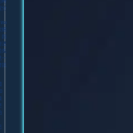
利時
況分
：
ino
次絕
，四
對法
前先
見一
警訊
國
0
典
更
怕
？
巴