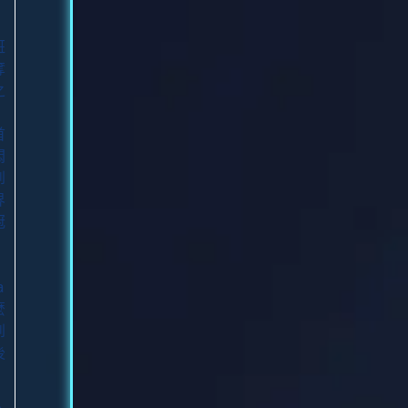
班
奪
之
：
首
悶
到
界
冠
，
a
麼
到
後