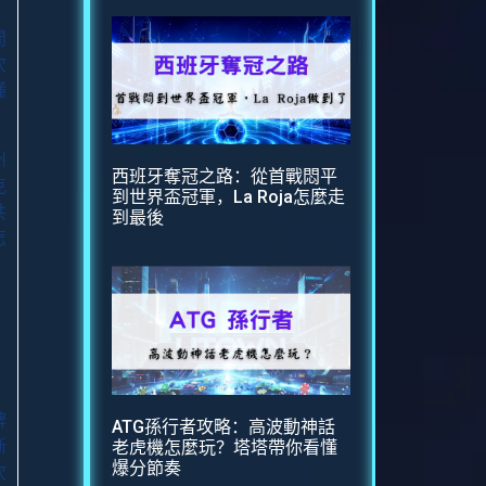
、
閒
次
懂
州
西班牙奪冠之路：從首戰悶平
克
到世界盃冠軍，La Roja怎麼走
共
到最後
怎
？
、
、
牌
ATG孫行者攻略：高波動神話
斷
老虎機怎麼玩？塔塔帶你看懂
爆分節奏
次