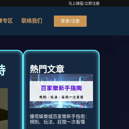
马上储值/立即注册
寨专区
联络我们
登录/注册
時
熱門文章
優塔娛樂城百家樂新手指南：
規則、玩法、莊閒一次看懂