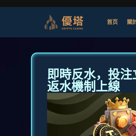
首页
關
即時反水，投注
返水機制上線