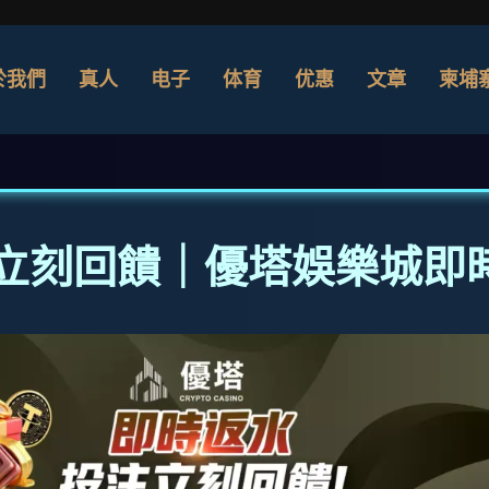
於我們
真人
电子
体育
优惠
文章
柬埔
立刻回饋｜優塔娛樂城即