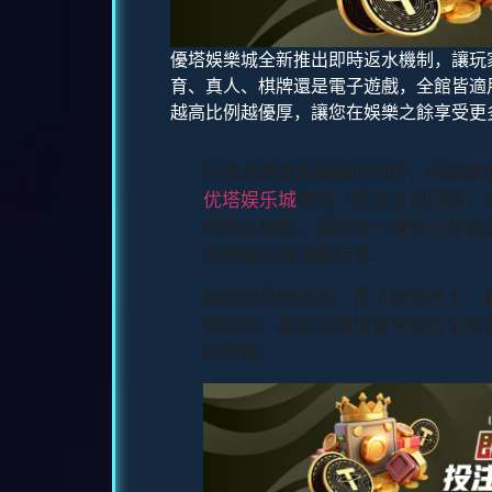
優塔娛樂城全新推出即時返水機制，讓玩
育、真人、棋牌還是電子遊戲，全館皆適
越高比例越優厚，讓您在娛樂之餘享受更
在追求刺激與娛樂的同時，回饋速
优塔娱乐城
秉持「投注立刻回饋」
時返水機制，讓您每一筆投注都能
等到隔天或活動結算。
無論您是體育迷、電子遊戲高手、
略玩家，都能在優塔娛樂城的全館
與實惠。