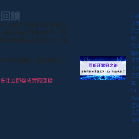
有回饋
西
牙
益，更是提升整體遊戲體驗的
冠
，讓每位玩家都能感受到 「投
路
短時間娛樂還是長時間挑戰，都
從
戰
水的高效回饋，讓您的每一次
平
世
盃
筆投注立即變成實際回饋
軍
La
Roj
怎
走
最