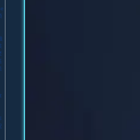
、
se
頭
，
強
該
麼
這
法
拿
非
況