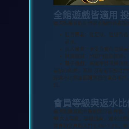
全館遊戲皆適用 
優塔娛樂城的即時返水機制涵蓋四
體育賽事：從足球、籃球到各
返水。
真人娛樂：享受真實荷官與桌
棋牌遊戲：鬥智鬥勇的同時，
電子遊戲：高機率獎項與快速
最貼心的是，系統 沒有最低投注
算返水比例並回饋到您的會員帳戶
饋。
會員等級與返水比
優塔娛樂城的會員制度分為 青銅
神 六大等級，等級越高，返水比例
從青銅會員的入門 0.4%–1.0%，到