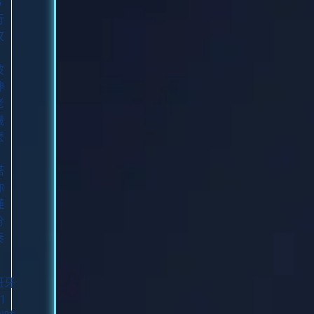
G
行
攻
：
波
神
老
機
麼
？
塔
你
懂
分
奏
班牙
1