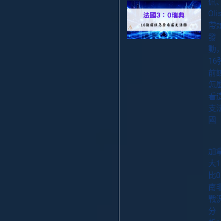
佩
Oli
帶
發
動
16
前
怎
看
支
國
加
大1
比0
南
戰
分