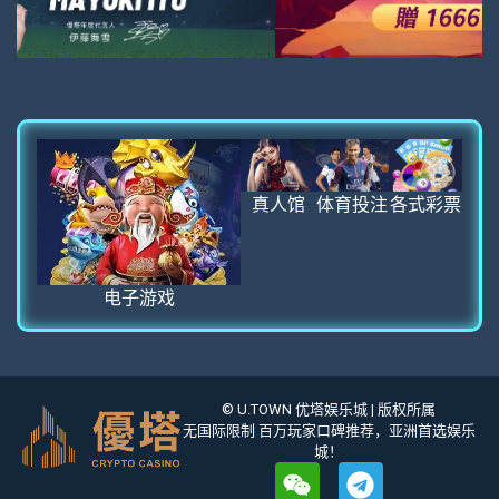
真人馆
体育投注
各式彩票
电子游戏
© U.TOWN 优塔娱乐城 | 版权所属
无国际限制 百万玩家口碑推荐，亚洲首选娱乐
城！