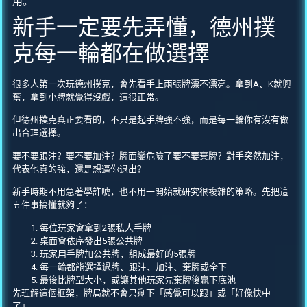
用。
新手一定要先弄懂，德州撲
克每一輪都在做選擇
很多人第一次玩德州撲克，會先看手上兩張牌漂不漂亮。拿到A、K就興
奮，拿到小牌就覺得沒戲，這很正常。
但德州撲克真正要看的，不只是起手牌強不強，而是每一輪你有沒有做
出合理選擇。
要不要跟注？要不要加注？牌面變危險了要不要棄牌？對手突然加注，
代表他真的強，還是想逼你退出？
新手時期不用急著學詐唬，也不用一開始就研究很複雜的策略。先把這
五件事搞懂就夠了：
每位玩家會拿到2張私人手牌
桌面會依序發出5張公共牌
玩家用手牌加公共牌，組成最好的5張牌
每一輪都能選擇過牌、跟注、加注、棄牌或全下
最後比牌型大小，或讓其他玩家先棄牌後贏下底池
先理解這個框架，牌局就不會只剩下「感覺可以跟」或「好像快中
了」。