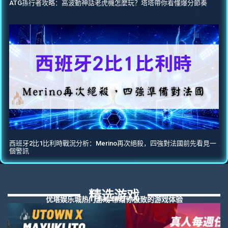
ATG孫行者攻略：高波動神話老虎機怎麼玩？塔塔帶你看懂爆分節奏
西班牙2比1比利時戰況分析：Merino再次絕殺，四強對法國前先看見一
個警訊
精选游戏
优塔娱乐城热门游戏 带给你极致的游戏体验