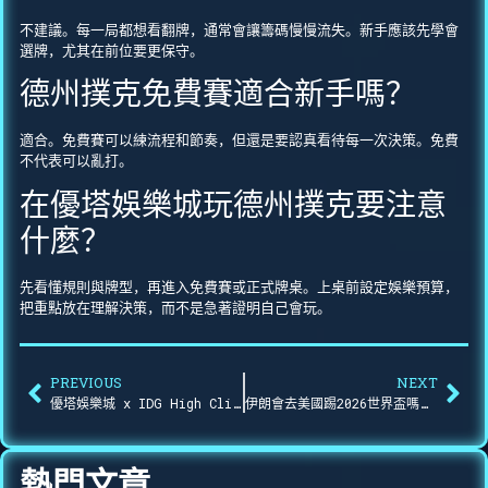
不建議。每一局都想看翻牌，通常會讓籌碼慢慢流失。新手應該先學會
選牌，尤其在前位要更保守。
德州撲克免費賽適合新手嗎？
適合。免費賽可以練流程和節奏，但還是要認真看待每一次決策。免費
不代表可以亂打。
在優塔娛樂城玩德州撲克要注意
什麼？
先看懂規則與牌型，再進入免費賽或正式牌桌。上桌前設定娛樂預算，
把重點放在理解決策，而不是急著證明自己會玩。
PREVIOUS
NEXT
優塔娛樂城 x IDG High Climber 專屬錦標賽：30,000 USDT 獎池活動重點整理
伊朗會去美國踢2026世界盃嗎？FIFA表態後，真正變數轉向入境與賽程風險
熱門文章