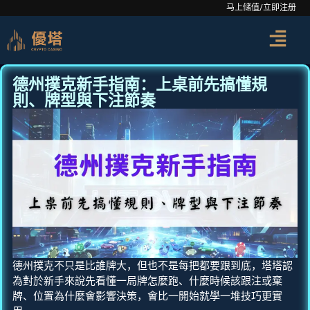
马上储值/立即注册
德州撲克新手指南：上桌前先搞懂規
則、牌型與下注節奏
德州撲克不只是比誰牌大，但也不是每把都要跟到底，塔塔認
為對於新手來說先看懂一局牌怎麼跑、什麼時候該跟注或棄
牌、位置為什麼會影響決策，會比一開始就學一堆技巧更實