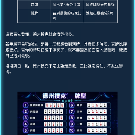
河牌
發出第5張公共牌
最終牌型是否夠強
攤牌
留到最後的玩家比
誰組出最強5張牌
牌
這張表先看懂，德州撲克就會清楚很多。
新手最容易犯的錯，是每一局都想看到河牌，其實很多時候，棄牌比硬
跟更好。當你的牌局已經不漂亮了，就不要因為前面投入過籌碼，硬把
自己拖到最後。
塔塔講白一點：德州撲克不是比誰最勇敢，是比誰忍得住、不亂送籌
碼。