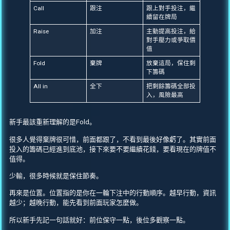
Call
跟注
跟上對手投注，繼
續留在牌局
Raise
加注
主動提高投注，給
對手壓力或爭取價
值
Fold
棄牌
放棄這局，保住剩
下籌碼
All in
全下
把剩餘籌碼全部投
入，風險最高
新手最該重新理解的是Fold。
很多人覺得棄牌很可惜，前面都跟了，不看到最後好像虧了。其實前面
投入的籌碼已經進到底池，接下來要不要繼續花錢，要看現在的牌值不
值得。
少輸，很多時候就是保住節奏。
再來是位置。位置指的是你在一輪下注中的行動順序。越早行動，資訊
越少；越晚行動，能先看到前面玩家怎麼做。
所以新手先記一句話就好：前位保守一點，後位多觀察一點。