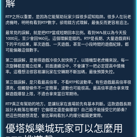
解
RTP之所以重要，是因為它能幫助玩家少踩很多認知陷阱。很多人在玩老
虎機時，明明有看到RTP數字，卻用錯方式理解，最後反而更容易追注。
最常見的誤解，就是把RTP當成短期回本比例。看到96%就以為今天投
1000元，至少會回960元。這個理解是錯的。RTP是長期、大量遊戲資料
下的平均結果，單次遊戲、一天遊戲，甚至一小段時間的遊戲紀錄，都
可能偏離這個數字。
第二個誤解，是覺得遊戲冷很久就快熱了。以隨機型老虎機來說，每一
次旋轉都是獨立結果，前面連續沒中，不會讓下一把必定提高中獎機
率。這種想法很容易讓玩家在空轉期不斷加碼，最後預算失控。
第三個誤解，是只看最高倍率，不看RTP和波動率。有些遊戲最高倍率很
漂亮，但觸發條件不一定簡單，波動也可能很高。最高倍率適合拿來理
解遊戲爆發上限，不適合拿來當日常期待。
RTP真正有幫助的地方，是讓玩家在進場前先有基本判斷。這款遊戲長期
設計大概落在哪裡？它偏穩定還是偏爆發？自己能不能接受它的節奏？
把這些問題想清楚，會比單純看別人的爆分截圖更實際。
優塔娛樂城玩家可以怎麼用