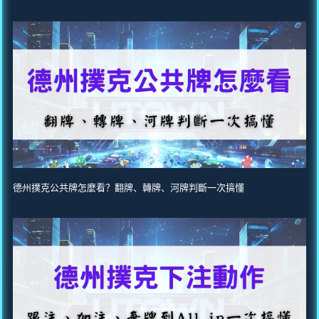
德州撲克公共牌怎麼看？翻牌、轉牌、河牌判斷一次搞懂