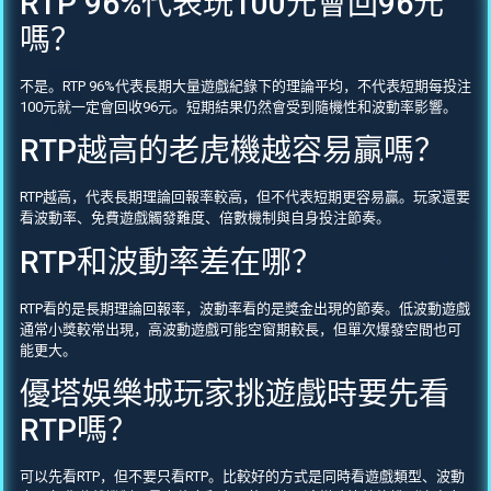
RTP 96%代表玩100元會回96元
嗎？
不是。RTP 96%代表長期大量遊戲紀錄下的理論平均，不代表短期每投注
100元就一定會回收96元。短期結果仍然會受到隨機性和波動率影響。
RTP越高的老虎機越容易贏嗎？
RTP越高，代表長期理論回報率較高，但不代表短期更容易贏。玩家還要
看波動率、免費遊戲觸發難度、倍數機制與自身投注節奏。
RTP和波動率差在哪？
RTP看的是長期理論回報率，波動率看的是獎金出現的節奏。低波動遊戲
通常小獎較常出現，高波動遊戲可能空窗期較長，但單次爆發空間也可
能更大。
優塔娛樂城玩家挑遊戲時要先看
RTP嗎？
可以先看RTP，但不要只看RTP。比較好的方式是同時看遊戲類型、波動