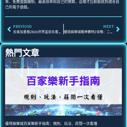
率、免費遊戲機制、最高倍率和自己的預算，這樣才比較能挑到適合自
己的電子遊戲。
PREVIOUS
NEXT
去美加墨看2026世界盃前先看這篇：球迷最該注意的5件事
優塔娛樂城戰神賽特2攻略：二代覺醒之力為什麼一上線就有熱度？
熱門文章
優塔娛樂城百家樂新手指南：規則、玩法、莊閒一次看懂