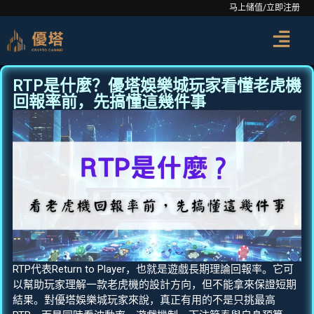
马上储值/立即注册
RTP是什麼？優塔娛樂城玩家看懂老虎機
回報率前，先搞懂這幾件事
RTP代表Return to Player，也就是遊戲長期理論回報率。它可
以幫助玩家理解一款老虎機的設計方向，但不能拿來保證短期
結果。對優塔娛樂城玩家來說，真正有用的不是只挑最高