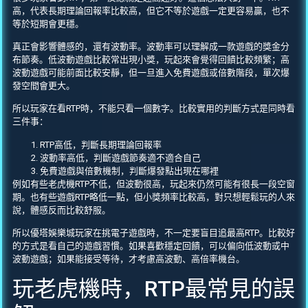
高，代表長期理論回報率比較高，但它不等於遊戲一定更容易贏，也不
等於短期會更穩。
真正會影響體感的，還有波動率。波動率可以理解成一款遊戲的獎金分
布節奏。低波動遊戲比較常出現小獎，玩起來會覺得回饋比較頻繁；高
波動遊戲可能前面比較安靜，但一旦進入免費遊戲或倍數階段，單次爆
發空間會更大。
所以玩家在看RTP時，不能只看一個數字。比較實用的判斷方式是同時看
三件事：
RTP高低，判斷長期理論回報率
波動率高低，判斷遊戲節奏適不適合自己
免費遊戲與倍數機制，判斷爆發點出現在哪裡
例如有些老虎機RTP不低，但波動很高，玩起來仍然可能有很長一段空窗
期。也有些遊戲RTP略低一點，但小獎頻率比較高，對只想輕鬆玩的人來
說，體感反而比較舒服。
所以優塔娛樂城玩家在挑電子遊戲時，不一定要盲目追最高RTP。比較好
的方式是看自己的遊戲習慣。如果喜歡穩定回饋，可以偏向低波動或中
波動遊戲；如果能接受等待，才考慮高波動、高倍率機台。
玩老虎機時，RTP最常見的誤