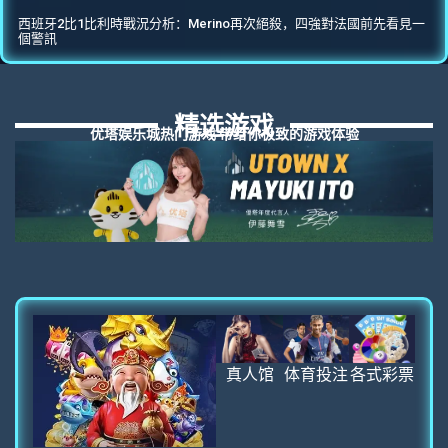
西班牙2比1比利時戰況分析：Merino再次絕殺，四強對法國前先看見一
個警訊
精选游戏
优塔娱乐城热门游戏 带给你极致的游戏体验
真人馆
体育投注
各式彩票