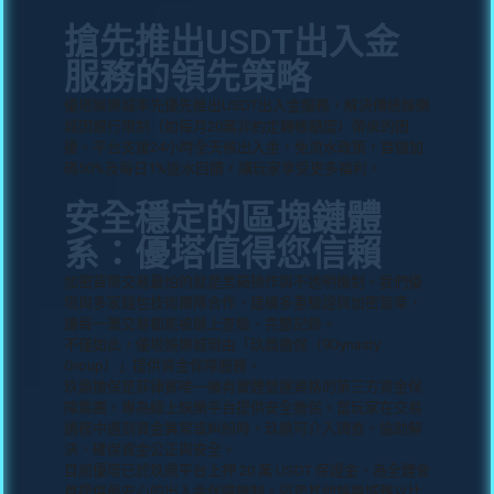
搶先推出USDT出入金
服務的領先策略
優塔娛樂城率先優先推出USDT出入金服務，解決傳統娛樂
城因銀行限制（如每月20萬非約定轉帳額度）帶來的困
擾。平台支援24小時全天候出入金，免流水政策，首儲加
碼50%及每日1%返水回饋，讓玩家享受更多福利。
安全穩定的區塊鏈體
系：優塔值得您信賴
加密貨幣交易最怕的就是黑箱操作與不透明機制。我們優
塔與多家錢包技術團隊合作，建構多重驗證與加密簽章，
讓每一筆交易都能被鏈上查驗、完整記錄。
不僅如此，優塔娛樂城現由「玖鼎擔保（9Dynasty
Group）」提供資金保障服務。
玖鼎擔保是菲律賓唯一擁有實體營運資格的第三方資金保
障集團，專為線上娛樂平台提供安全擔保。當玩家在交易
過程中遇到資金異常或糾紛時，玖鼎可介入調查、協助解
決，確保資金公正與安全。
目前優塔已於玖鼎平台上押 20 萬 USDT 保證金，為全體會
員提供最安心的出入金保障機制。這是其他娛樂城難以比