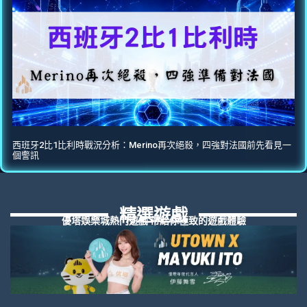
西班牙2比1比利時戰況分析：Merino再次絕殺，四強對法國前先看見一
個警訊
精選遊戲
優塔娛樂城熱門遊戲 帶給你極致的遊戲體驗