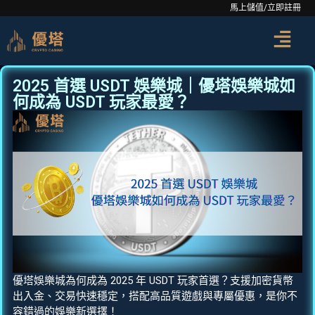
馬上儲值/立即註冊
2025 首選 USDT 娛樂城｜優塔娛樂城如
何成為 USDT 玩家最愛？
優塔娛樂城為何成為 2025 年 USDT 玩家首選？支援加密貨幣
出入金、交易快速穩定，搭配高品質遊戲與專屬優惠，是你不
容錯過的娛樂新選擇！