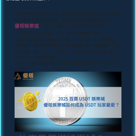
在娛樂城百家爭鳴的今天，真正讓玩家留下來的，早已不只是
遊戲數量或畫面華麗程度，而是入金出金的效率與安全性。
優塔娛樂城
，正是少數在 2025 年真正做到
「USDT 出入金穩、快、準」的娛樂平台。
玩家不再需要等待傳統銀行審核，也不必擔心平台跑路風險，
只要擁有一個加密貨幣錢包，即可秒速入金，快速領獎。且支
援主流鏈（如 TRC20、ERC20），同時設有出金自動化系統，
大幅降低人為處理延遲。
接下來，讓我告訴你是什麼讓優塔娛樂城成為2025 USDT玩家
的最愛。