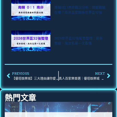
南韓0比1南非戰況分析：關鍵戰輸
在哪？南非首度踢進世界盃32強
2026世界盃32強局勢整理：最新
晉級、淘汰名單一次看懂
PREVIOUS
NEXT
【優塔娛樂城】三大理由讓你愛不釋手
真人百家樂首選｜優塔娛樂城 帶你體驗不一樣的博弈刺激
熱門文章