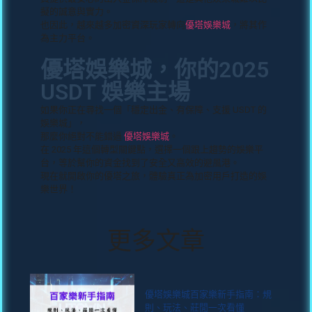
擬的誠意與實力。
也因此，越來越多加密資深玩家轉向
優塔娛樂城
，將其作
為主力平台。
優塔娛樂城，你的2025
USDT 娛樂主場
如果你正在尋找一個「穩定出金、有保障、支援 USDT 的
娛樂城」，
那麼你絕對不能錯過
優塔娛樂城
。
在 2025 年這個轉型關鍵點，選擇一個跟上趨勢的娛樂平
台，等於幫你的資金找到了安全又高效的避風港。
現在就開啟你的優塔之旅，體驗真正為加密用戶打造的娛
樂世界！
更多文章
優塔娛樂城百家樂新手指南：規
則、玩法、莊閒一次看懂