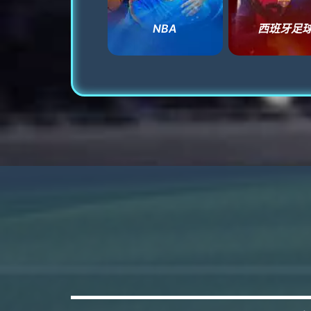
NBA
西班牙足