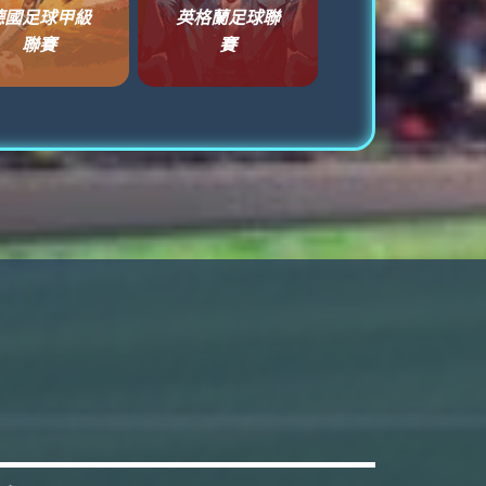
德國足球甲級
英格蘭足球聯
聯賽
賽