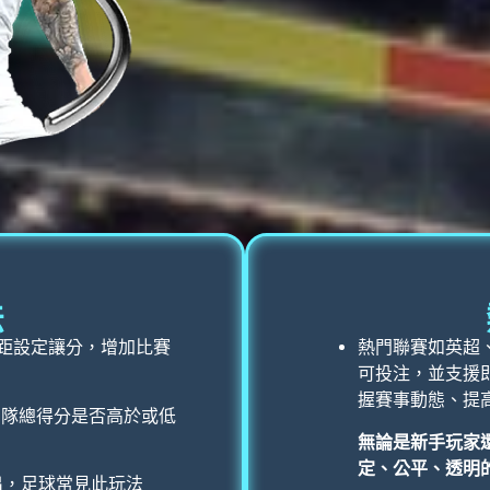
法
距設定讓分，增加比賽
熱門聯賽如英超、
可投注，並支援
握賽事動態、提
兩隊總得分是否高於或低
無論是新手玩家
定、公平、透明
出，足球常見此玩法