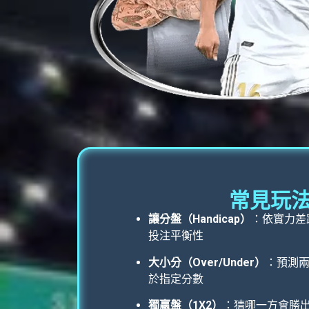
常見玩
讓分盤（Handicap）
：依實力差
投注平衡性
大小分（Over/Under）
：預測
於指定分數
獨贏盤（1X2）
：猜哪一方會勝