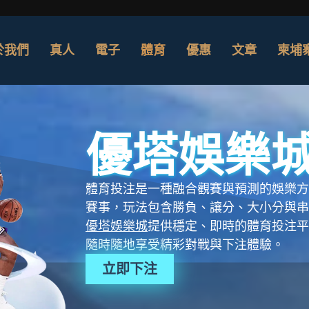
於我們
真人
電子
體育
優惠
文章
柬埔
優塔娛樂城
體育投注是一種融合觀賽與預測的娛樂方
賽事，玩法包含勝負、讓分、大小分與串
優塔娛樂城
提供穩定、即時的體育投注平
隨時隨地享受精彩對戰與下注體驗。
立即下注