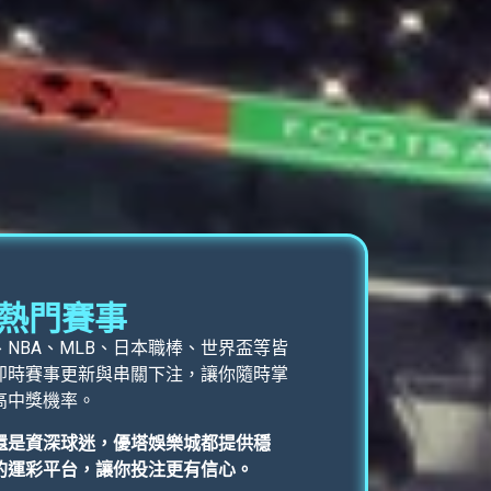
熱門賽事
NBA、MLB、日本職棒、世界盃等皆
即時賽事更新與串關下注，讓你隨時掌
高中獎機率。
還是資深球迷，優塔娛樂城都提供穩
的運彩平台，讓你投注更有信心。