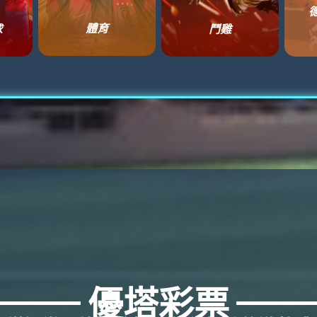
體育
球
鬥雞
優塔彩票