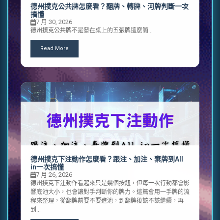
德州撲克公共牌怎麼看？翻牌、轉牌、河牌判斷一次
搞懂
7 月 30, 2026
德州撲克公共牌不是發在桌上的五張牌這麼簡...
Read More
德州撲克下注動作怎麼看？跟注、加注、棄牌到All
in一次搞懂
7 月 26, 2026
德州撲克下注動作看起來只是幾個按鈕，但每一次行動都會影
響底池大小，也會讓對手判斷你的牌力。這篇會用一手牌的流
程來整理，從翻牌前要不要進池，到翻牌後該不該繼續，再
到...