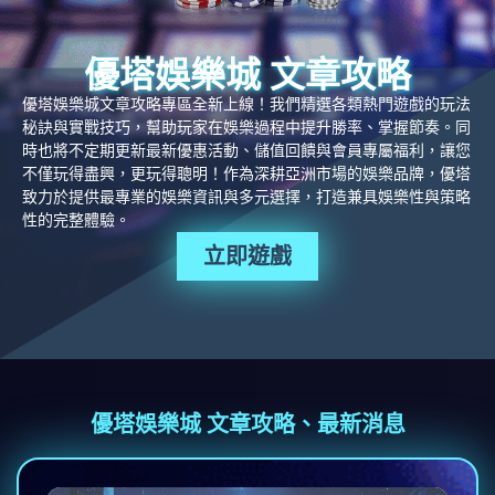
優塔娛樂城 文章攻略
優塔娛樂城文章攻略專區全新上線！我們精選各類熱門遊戲的玩法
秘訣與實戰技巧，幫助玩家在娛樂過程中提升勝率、掌握節奏。同
時也將不定期更新最新優惠活動、儲值回饋與會員專屬福利，讓您
不僅玩得盡興，更玩得聰明！作為深耕亞洲市場的娛樂品牌，優塔
致力於提供最專業的娛樂資訊與多元選擇，打造兼具娛樂性與策略
性的完整體驗。
立即遊戲
優塔娛樂城 文章攻略、最新消息