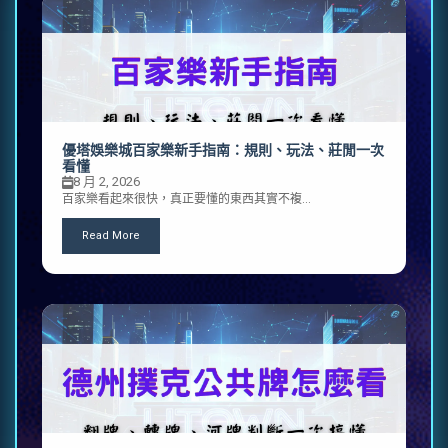
優塔娛樂城百家樂新手指南：規則、玩法、莊閒一次
看懂
8 月 2, 2026
百家樂看起來很快，真正要懂的東西其實不複...
Read More