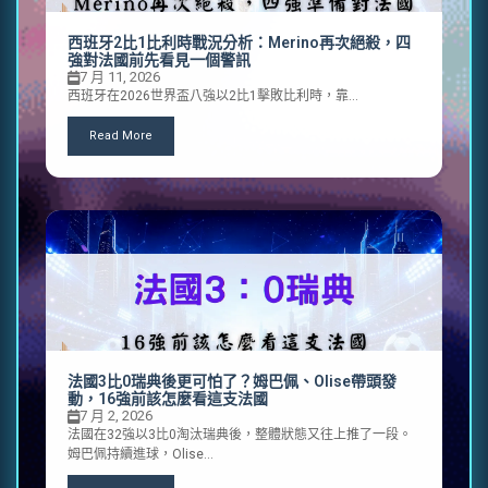
西班牙2比1比利時戰況分析：Merino再次絕殺，四
強對法國前先看見一個警訊
7 月 11, 2026
西班牙在2026世界盃八強以2比1擊敗比利時，靠...
Read More
法國3比0瑞典後更可怕了？姆巴佩、Olise帶頭發
動，16強前該怎麼看這支法國
7 月 2, 2026
法國在32強以3比0淘汰瑞典後，整體狀態又往上推了一段。
姆巴佩持續進球，Olise...