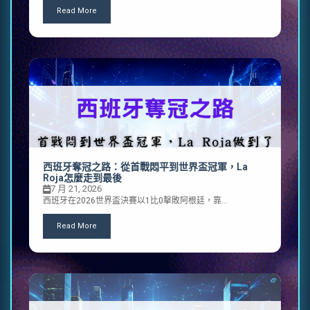
Read More
西班牙奪冠之路：從首戰悶平到世界盃冠軍，La
Roja怎麼走到最後
7 月 21, 2026
西班牙在2026世界盃決賽以1比0擊敗阿根廷，靠...
Read More