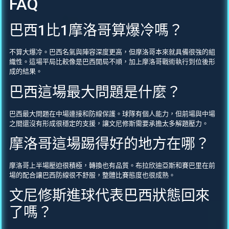
FAQ
巴西1比1摩洛哥算爆冷嗎？
不算大爆冷。巴西名氣與陣容深度更高，但摩洛哥本來就具備很強的組
織性。這場平局比較像是巴西開局不順，加上摩洛哥戰術執行到位後形
成的結果。
巴西這場最大問題是什麼？
巴西最大問題在中場連接和防線保護。球隊有個人能力，但前場與中場
之間還沒有形成很穩定的支援，讓文尼修斯需要承擔太多解題壓力。
摩洛哥這場踢得好的地方在哪？
摩洛哥上半場壓迫很積極，轉換也有品質。布拉欣迪亞斯和賽巴里在前
場的配合讓巴西防線很不舒服，整體比賽態度也很成熟。
文尼修斯進球代表巴西狀態回來
了嗎？