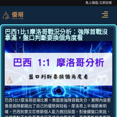
馬上儲值/立即註冊
巴西1比1摩洛哥戰況分析：強隊首戰沒
拿滿，盤口判斷要換個角度看
巴西1比1摩洛哥這場比賽，表面是強隊首戰失分，實際內容更
像是兩隊都踢出了自己的優勢與短板。摩洛哥上半場節奏明
確，巴西則靠文尼修斯個人能力救回局面。對後續盤口來說，