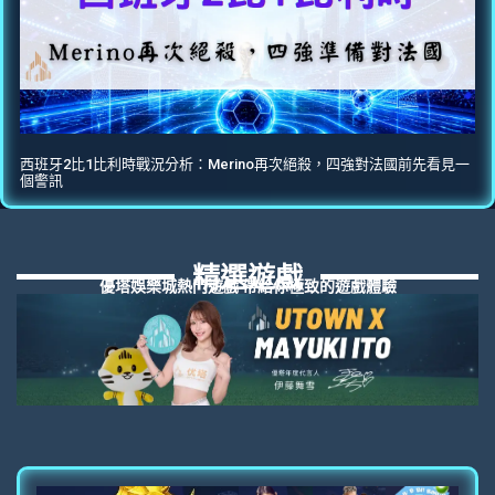
西班牙2比1比利時戰況分析：Merino再次絕殺，四強對法國前先看見一
個警訊
精選遊戲
優塔娛樂城熱門遊戲 帶給你極致的遊戲體驗