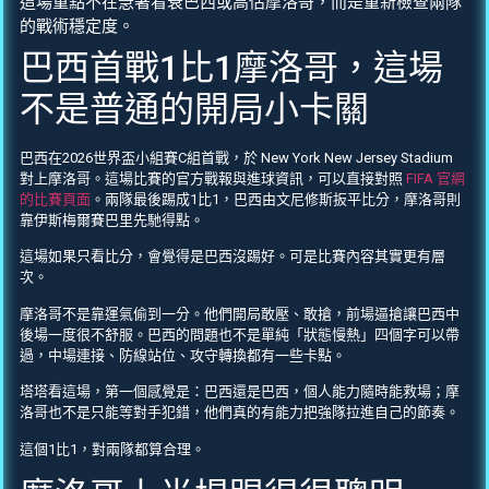
這場重點不在急著看衰巴西或高估摩洛哥，而是重新檢查兩隊
的戰術穩定度。
巴西首戰1比1摩洛哥，這場
不是普通的開局小卡關
巴西在2026世界盃小組賽C組首戰，於 New York New Jersey Stadium
對上摩洛哥。這場比賽的官方戰報與進球資訊，可以直接對照
FIFA 官網
的比賽頁面
。兩隊最後踢成1比1，巴西由文尼修斯扳平比分，摩洛哥則
靠伊斯梅爾賽巴里先馳得點。
這場如果只看比分，會覺得是巴西沒踢好。可是比賽內容其實更有層
次。
摩洛哥不是靠運氣偷到一分。他們開局敢壓、敢搶，前場逼搶讓巴西中
後場一度很不舒服。巴西的問題也不是單純「狀態慢熱」四個字可以帶
過，中場連接、防線站位、攻守轉換都有一些卡點。
塔塔看這場，第一個感覺是：巴西還是巴西，個人能力隨時能救場；摩
洛哥也不是只能等對手犯錯，他們真的有能力把強隊拉進自己的節奏。
這個1比1，對兩隊都算合理。