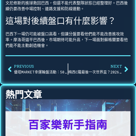
文尼修斯的進球救回巴西，但還不能代表整隊狀態已經整理好。巴西後
續仍要改善中場控制、邊路支援和防線連動。
這場對後續盤口有什麼影響？
巴西下一場仍可能被盤口高看，但讓分盤要看他們能不能改善進攻效
率。摩洛哥逼平巴西後，市場期待可能升高，下一場面對蘇格蘭要看他
們能不能主動創造機會。
PREVIOUS
NEXT
優塔MARKET幸運輪盤活動：500U一次抽獎機會，8大獎項怎麼領？
梅西C羅最後一次世界盃？2026雙王最後一舞，盤口判斷要看什麼
熱門文章