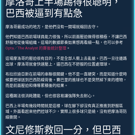
摩洛哥上半場踢得很聰明，
巴西被逼到有點急
摩洛哥最成功的地方，是他們沒有一開場就縮回去守。
他們知道巴西前場球員能力很強，所以前面壓迫做得很積極，不讓巴西
舒服地從後場組織。這場的數據節奏如果想再看細一點，也可以參考
Opta／The Analyst 的賽後統計整理
。
這場摩洛哥的壓迫很有目的，不是全部人衝上去亂搶。巴西一旦往邊路
出球，摩洛哥就會快速壓上，逼巴西在不舒服的位置處理球。
布拉欣迪亞斯在前場的串聯很關鍵。他不是一直硬突，而是知道什麼時
候要把球送到巴西防線背後。賽巴里的進球也不是突然掉下來的禮物，
而是前面壓迫和傳導累積後的結果。
這種踢法很消耗體能，但也很容易讓強隊失去耐心。
巴西上半場有幾段時間就是這樣，球在腳下卻沒有真正推進到舒服區
域。外面看起來他們控球不少，實際上很多球只是繞，沒有把摩洛哥防
線撕開。
文尼修斯救回一分，但巴西