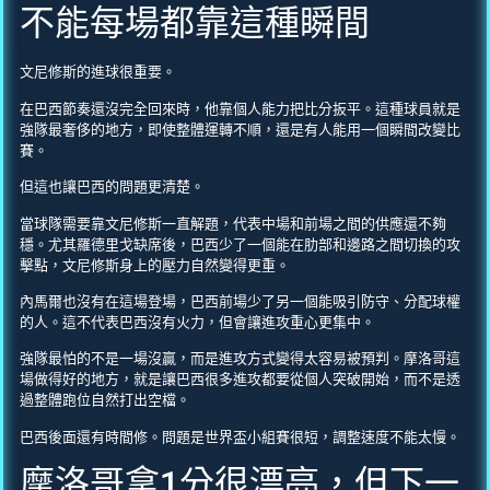
不能每場都靠這種瞬間
文尼修斯的進球很重要。
在巴西節奏還沒完全回來時，他靠個人能力把比分扳平。這種球員就是
強隊最奢侈的地方，即使整體運轉不順，還是有人能用一個瞬間改變比
賽。
但這也讓巴西的問題更清楚。
當球隊需要靠文尼修斯一直解題，代表中場和前場之間的供應還不夠
穩。尤其羅德里戈缺席後，巴西少了一個能在肋部和邊路之間切換的攻
擊點，文尼修斯身上的壓力自然變得更重。
內馬爾也沒有在這場登場，巴西前場少了另一個能吸引防守、分配球權
的人。這不代表巴西沒有火力，但會讓進攻重心更集中。
強隊最怕的不是一場沒贏，而是進攻方式變得太容易被預判。摩洛哥這
場做得好的地方，就是讓巴西很多進攻都要從個人突破開始，而不是透
過整體跑位自然打出空檔。
巴西後面還有時間修。問題是世界盃小組賽很短，調整速度不能太慢。
摩洛哥拿1分很漂亮，但下一