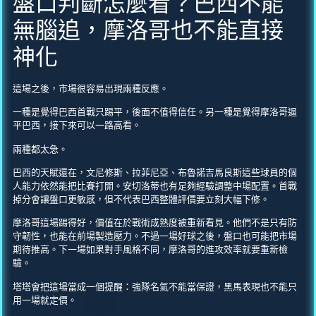
盤口判斷怎麼看？巴西不能
無腦追，摩洛哥也不能直接
神化
這場之後，市場很容易出現兩種反應。
一種是覺得巴西首戰只踢平，後面不值得信任。另一種是覺得摩洛哥逼
平巴西，接下來可以一路高看。
兩種都太急。
巴西的天賦還在，文尼修斯、拉菲尼亞、布魯諾吉馬良斯這些球員的個
人能力依然能把比賽打開。安切洛蒂也有足夠經驗調整中場配置。首戰
掉分會讓盤口更敏感，但不代表巴西整體評價要立刻大幅下修。
摩洛哥這場踢得好，價值在於戰術成熟度被重新看見。他們不是只有防
守韌性，也能在前場製造壓力。不過一場好球之後，盤口也可能把市場
期待推高。下一場如果對手風格不同，摩洛哥的進攻效率就要重新檢
驗。
塔塔會把這場當成一個提醒：強隊名氣不能當保證，黑馬表現也不能只
用一場就定價。