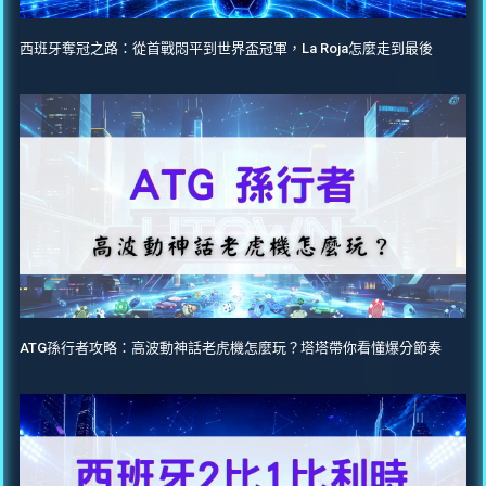
西班牙奪冠之路：從首戰悶平到世界盃冠軍，La Roja怎麼走到最後
ATG孫行者攻略：高波動神話老虎機怎麼玩？塔塔帶你看懂爆分節奏