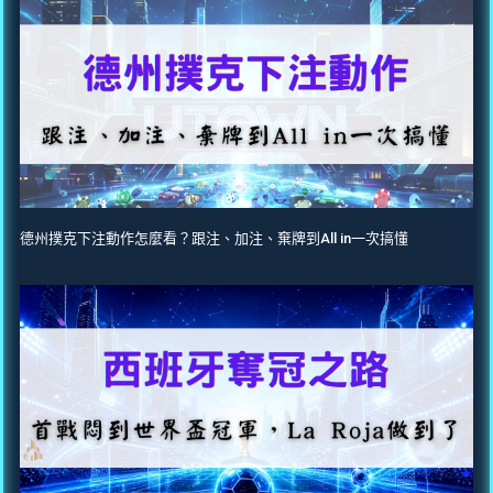
德州撲克下注動作怎麼看？跟注、加注、棄牌到All in一次搞懂