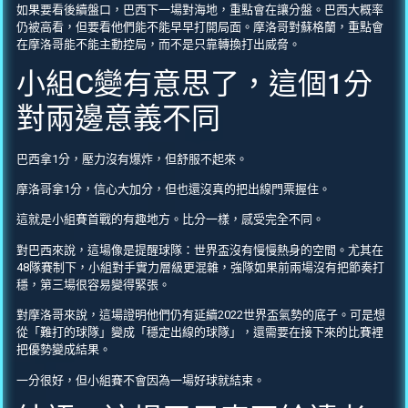
如果要看後續盤口，巴西下一場對海地，重點會在讓分盤。巴西大概率
仍被高看，但要看他們能不能早早打開局面。摩洛哥對蘇格蘭，重點會
在摩洛哥能不能主動控局，而不是只靠轉換打出威脅。
小組C變有意思了，這個1分
對兩邊意義不同
巴西拿1分，壓力沒有爆炸，但舒服不起來。
摩洛哥拿1分，信心大加分，但也還沒真的把出線門票握住。
這就是小組賽首戰的有趣地方。比分一樣，感受完全不同。
對巴西來說，這場像是提醒球隊：世界盃沒有慢慢熱身的空間。尤其在
48隊賽制下，小組對手實力層級更混雜，強隊如果前兩場沒有把節奏打
穩，第三場很容易變得緊張。
對摩洛哥來說，這場證明他們仍有延續2022世界盃氣勢的底子。可是想
從「難打的球隊」變成「穩定出線的球隊」，還需要在接下來的比賽裡
把優勢變成結果。
一分很好，但小組賽不會因為一場好球就結束。