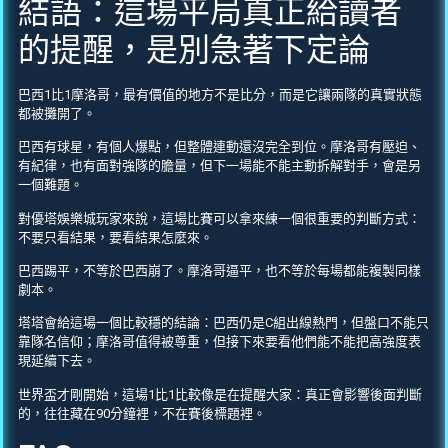
結語：這場平局真正給讀者
的提醒，是別急著下定論
巴西1比1摩洛哥，最有價值的地方不是比分，而是它讓兩隊的真實狀態
都被攤開了。
巴西有球星，有個人爆點，但整體連動還沒完全到位。摩洛哥有壓迫、
有紀律，也有面對強隊的膽量，但下一場能不能主動拆解對手，會是另
一個難題。
對優塔娛樂城玩家來說，這場比賽可以拿來練一個很重要的判斷方式：
不要只看結果，要看結果怎麼來。
巴西踢平，不等於巴西崩了。摩洛哥逼平，也不等於每場都能複製同樣
劇本。
塔塔會給這場一個比較穩的結論：巴西仍是C組出線熱門，但盤口不能只
靠隊名信仰；摩洛哥值得被尊重，但接下來要看他們能不能把高強度表
現延續下去。
世界盃才剛開始，這場1比1比較像是在提醒大家：真正會影響後面判斷
的，往往藏在90分鐘裡，不在賽後標題裡。