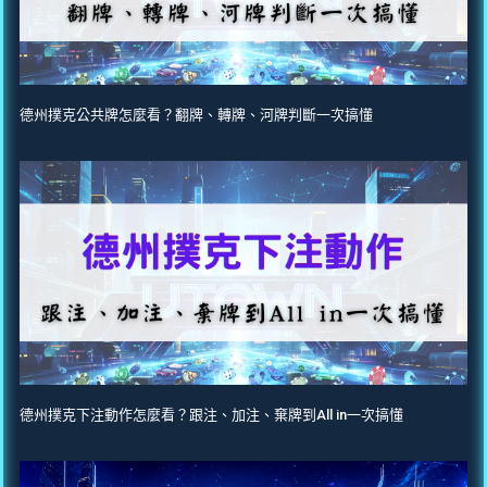
德州撲克公共牌怎麼看？翻牌、轉牌、河牌判斷一次搞懂
德州撲克下注動作怎麼看？跟注、加注、棄牌到All in一次搞懂