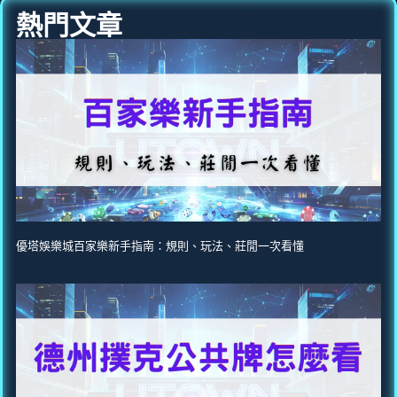
熱門文章
優塔娛樂城百家樂新手指南：規則、玩法、莊閒一次看懂