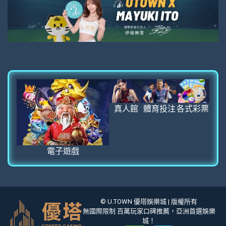
真人館
體育投注
各式彩票
電子遊戲
© U.TOWN 優塔娛樂城 | 版權所有
無國際限制 百萬玩家口碑推薦，亞洲首選娛樂
城！