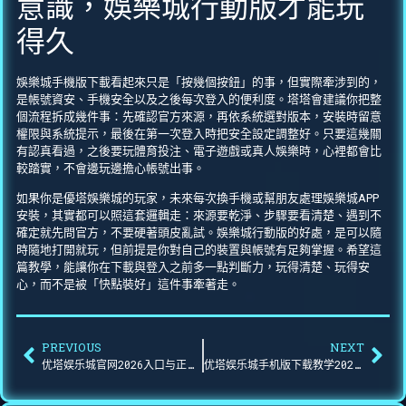
意識，娛樂城行動版才能玩
得久
娛樂城手機版下載看起來只是「按幾個按鈕」的事，但實際牽涉到的，
是帳號資安、手機安全以及之後每次登入的便利度。塔塔會建議你把整
個流程拆成幾件事：先確認官方來源，再依系統選對版本，安裝時留意
權限與系統提示，最後在第一次登入時把安全設定調整好。只要這幾關
有認真看過，之後要玩體育投注、電子遊戲或真人娛樂時，心裡都會比
較踏實，不會邊玩邊擔心帳號出事。
如果你是優塔娛樂城的玩家，未來每次換手機或幫朋友處理娛樂城APP
安裝，其實都可以照這套邏輯走：來源要乾淨、步驟要看清楚、遇到不
確定就先問官方，不要硬著頭皮亂試。娛樂城行動版的好處，是可以隨
時隨地打開就玩，但前提是你對自己的裝置與帳號有足夠掌握。希望這
篇教學，能讓你在下載與登入之前多一點判斷力，玩得清楚、玩得安
心，而不是被「快點裝好」這件事牽著走。
PREVIOUS
NEXT
优塔娱乐城官网2026入口与正版平台查询指南：一篇搞懂安全登入重点
优塔娱乐城手机版下载教学2026：快速安装与安全登入全攻略