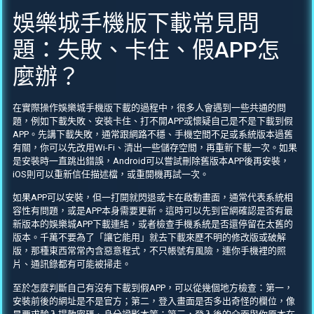
娛樂城手機版下載常見問
題：失敗、卡住、假APP怎
麼辦？
在實際操作娛樂城手機版下載的過程中，很多人會遇到一些共通的問
題，例如下載失敗、安裝卡住、打不開APP或懷疑自己是不是下載到假
APP。先講下載失敗，通常跟網路不穩、手機空間不足或系統版本過舊
有關，你可以先改用Wi-Fi、清出一些儲存空間，再重新下載一次。如果
是安裝時一直跳出錯誤，Android可以嘗試刪除舊版本APP後再安裝，
iOS則可以重新信任描述檔，或重開機再試一次。
如果APP可以安裝，但一打開就閃退或卡在啟動畫面，通常代表系統相
容性有問題，或是APP本身需要更新。這時可以先到官網確認是否有最
新版本的娛樂城APP下載連結，或者檢查手機系統是否還停留在太舊的
版本。千萬不要為了「讓它能用」就去下載來歷不明的修改版或破解
版，那種東西常常內含惡意程式，不只帳號有風險，連你手機裡的照
片、通訊錄都有可能被掃走。
至於怎麼判斷自己有沒有下載到假APP，可以從幾個地方檢查：第一，
安裝前後的網址是不是官方；第二，登入畫面是否多出奇怪的欄位，像