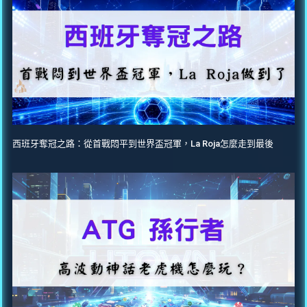
西班牙奪冠之路：從首戰悶平到世界盃冠軍，La Roja怎麼走到最後