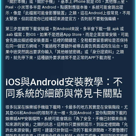
「關於本機」或「關於手機」，基本上 iPhone 就是 iOS，其他像三星、
Pixel、小米等多半是 Android。點選對應版本後，系統可能會跳出提
示，像是「此檔案可能會影響裝置」之類，這在Android上很常見，不用
太緊張，但前提是你已經確認來源是官方，否則就不要勉強繼續。
第三步是實際下載安裝檔。對Android來說，多半會下載一個 .apk 或
.aab 檔案；對iOS，如果不是透過App Store，而是企業簽章安裝，可能
會先跳出描述檔安裝畫面。這裡的關鍵是：全程都要留意網址是否保持
在同一個官方網域，下載過程不要額外被導去廣告頁面或陌生站台。如
果中途突然跳出要求你輸入「其他帳號密碼」或「身分證資料」之類
的，就先停下來，這種額外要求通常不是正常的APP下載流程。
iOS與Android安裝教學：不
同系統的細節與常見卡關點
很多玩家在娛樂城手機版下載時，卡最多的地方其實是在安裝階段，尤
其是iOS和Android的限制不太一樣。先說Android，當你點開剛下載的
娛樂城APP安裝檔時，系統可能會跳出「為了安全，手機已封鎖來自未
知來源的安裝」之類的訊息。這時你只要按照提示，到設定裡開啟「允
許此來源安裝」即可，建議只針對這一次的下載來源開啟，不要整體打
開所有未知來源，這樣安全性會比較好。安裝完成後，再回到設定把權