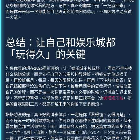
这条规则贴在你常看的地方。记住，真正的翻本不是「一把赢回来」，
而是你未来每一次都能在自己设定的范围内稳稳玩，不再因为冲动多输
一大笔。
总结：让自己和娱乐城都
「玩得久」的关键
如果你真的想在2026重新开始，让「娱乐城不被玩坏」，重点不是去找
什么稳赚公式，而是先把自己的节奏和边界建好。把钱先定位成娱乐
费，再设好每月、每周、每天的限额和止损，再用「下注前检查表」帮
自己挡掉那些没准备好的冲动下注，最后用简单的复盘笔记，慢慢修正
自己的流程，而不是被一次输赢带着跑。必要的时候，记得启动退出机
制，不管是短暂停、中期休息，还是利用正规平台（像
优塔娱乐城
）提
供的自我限制工具，都是在帮未来的你省下更多麻烦。
塔塔想说的是：真正好的博彩体验，一定是你「看得懂、玩得清楚」，
而不是靠一时的刺激撑场面。你可以喜欢那种下注瞬间的紧张感，但不
需要把全部生活都押在上面。试着从今天开始，把这篇文章的四步流程
——定位、规则、流程、复盘——写成你自己的小SOP，下次登入前先看
一眼，再决定要不要玩、怎么玩。只要你愿意多花这几分钟思考，你和