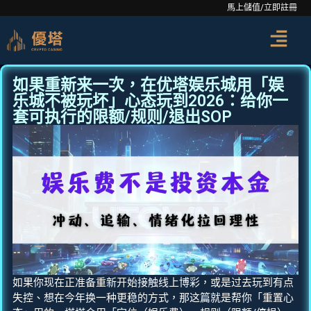
馬上儲值/立即註冊
如果重新来一次，在优塔娱乐城用「娱
乐城不被玩坏」心态玩到2026：给你一
套可执行的限额/规则/退出SOP
如果你现在正准备重新开始接触线上博彩，或是过去玩到有点
失控、想在今年换一种更稳的方式，那这篇就是帮你「重置心