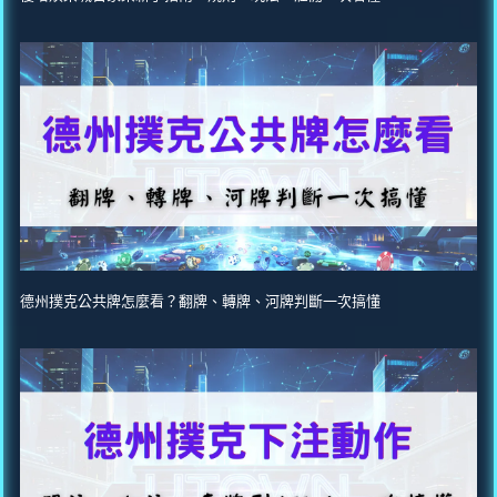
德州撲克公共牌怎麼看？翻牌、轉牌、河牌判斷一次搞懂