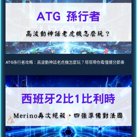
ATG孫行者攻略：高波動神話老虎機怎麼玩？塔塔帶你看懂爆分節奏