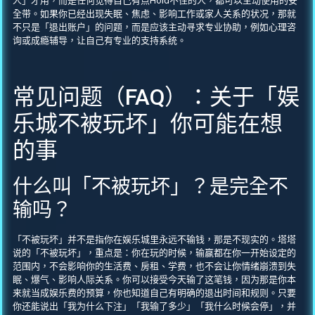
人」才用，而是任何觉得自己有点Hold不住的人，都可以主动使用的安
全带。如果你已经出现失眠、焦虑、影响工作或家人关系的状况，那就
不只是「退出账户」的问题，而是应该主动寻求专业协助，例如心理咨
询或成瘾辅导，让自己有专业的支持系统。
常见问题（FAQ）：关于「娱
乐城不被玩坏」你可能在想
的事
什么叫「不被玩坏」？是完全不
输吗？
「不被玩坏」并不是指你在娱乐城里永远不输钱，那是不现实的。塔塔
说的「不被玩坏」，重点是：你在玩的时候，输赢都在你一开始设定的
范围内，不会影响你的生活费、房租、学费，也不会让你情绪崩溃到失
眠、爆气、影响人际关系。你可以接受今天输了这笔钱，因为那是你本
来就当成娱乐费的预算，你也知道自己有明确的退出时间和规则。只要
你还能说出「我为什么下注」「我输了多少」「我什么时候会停」，并