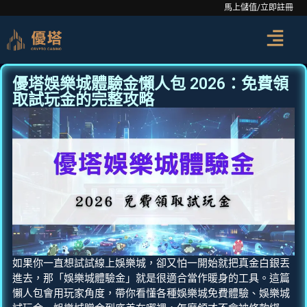
馬上儲值/立即註冊
優塔娛樂城體驗金懶人包 2026：免費領
取試玩金的完整攻略
如果你一直想試試線上娛樂城，卻又怕一開始就把真金白銀丟
進去，那「娛樂城體驗金」就是很適合當作暖身的工具。這篇
懶人包會用玩家角度，帶你看懂各種娛樂城免費體驗、娛樂城