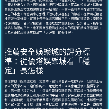
第三種是評價中常出現「提款被拖」、「客服消失」、「一直要我再存
一筆才能出金」的，這種就非常接近詐騙模式。正常的娛樂城，提款最
多就是因為風控或驗證需要多一點時間，不會一直叫你再存錢才能拿回
自己的本金。你也要小心那種「假玩家真客服」的帳號，在社團或論壇
裡假裝分享好康，實際上是帶你進高風險平台。塔塔的建議是：寧願選
擇評價穩定、名字常被提到、像優塔娛樂城這種有一定知名度、被多個
網站討論過的平台，也不要貪那種看起來超爽的高額回饋或保證獲利，
因為真正的風險通常都藏在「太好看」的條件裡。
推薦安全娛樂城的評分標
準：從優塔娛樂城看「穩
定」長怎樣
當你在找「娛樂城推薦」文章時，很容易看到一堆排行榜，但實際上每
個人的需求不同，適合你的不一定是榜首。塔塔會用幾個具體標準來
看：第一是「穩定出金」，這幾乎是所有玩家的共同底線。像優塔娛樂
城這類強調提款速度和流程透明的平台，通常會在官網清楚寫出提款限
制、處理時間、是否有手續費等，這種願意事先講明白的，比那種什麼
都不寫、出了事才說「規則本來就這樣」的來得可靠。第二是「遊戲來