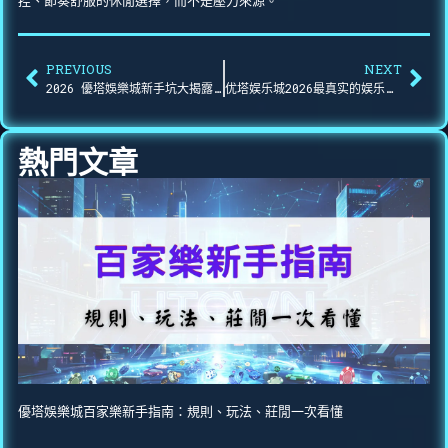
控、節奏舒服的休閒選擇，而不是壓力來源。
PREVIOUS
NEXT
2026 優塔娛樂城新手坑大揭露：第一次進娛樂城一定要避開的地雷
优塔娱乐城2026最真实的娱乐城评价：玩家实测与口碑总整理
熱門文章
優塔娛樂城百家樂新手指南：規則、玩法、莊閒一次看懂