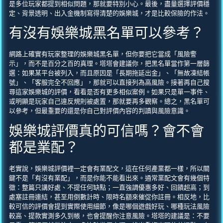
是多位玩家都提到相似問題，那就要特別小心。最後，盡量選擇評價穩
定、背景透明、出入金機制寫得清楚的娛樂城，才是比較保險的作法。
有沒有娛樂城黑名單可以參考？
網路上確實有玩家整理的娛樂城黑名單，但你要把它當成「風險警
示」，而不是百分之百的真理。塔塔會建議你，把黑名單當作第一層篩
選：如果某平台被列入，而且原因是「長期拖延出金」、「無故凍結帳
號」、「客服完全不回應」，那就可以直接列為高風險。接著再自己搜
尋這家娛樂城的評價，看看是否有更多相似案例。如果只是單一事件、
或明顯是玩家自己違反規則被處置，那就要再多觀察。總之，黑名單可
以參考，但最重要的還是你自己對評價內容的判讀與風險意識。
娛樂城評價真的可信嗎？會不會
都是業配？
老實說，娛樂城評價裡一定會有業配文，這在任何產業都一樣，所以關
鍵不是「有沒有業配」，而是你能不能看出來。通常業配文會有幾個特
徵：整篇只講好處、不提任何缺點；一直強調優惠多好、回饋超高；到
處塞註冊連結，甚至用倒數計時、限時名額來催促你註冊。相反地，比
較可信的評價會提到實際使用細節，像是哪個遊戲好玩、哪種玩法風險
較高、提款實測多久到帳，也會提醒你注意風險。塔塔的建議是：不要