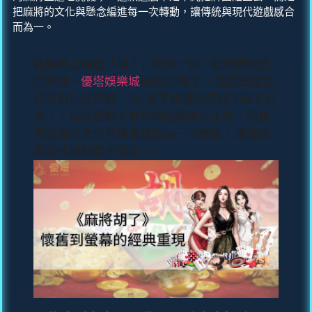
把麻將的文化與懸念編進每一次轉動，讓傳統與現代遊戲感合
而為一。
在牌桌上喊出「胡了」的那一刻，既是勝利也
是釋放。
優塔娛樂城
結合PG電子，捕捉這股情
緒並轉化成遊戲：PG 電子研發的麻將主題老虎
機；，這款遊戲不是單純把牌圖貼上去，而是
把麻將的文化與懸念編進每一次轉動，讓傳統
與現代遊戲感合而為一。