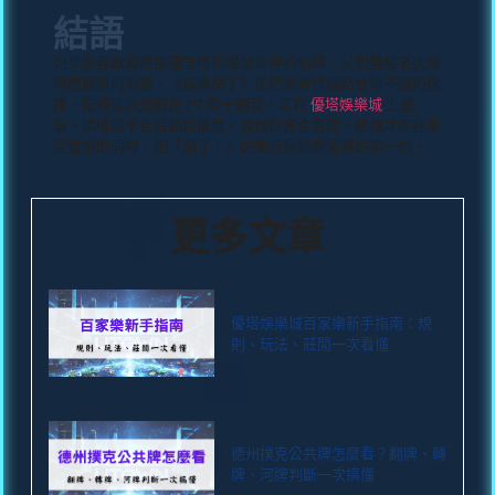
結語
如果你喜歡麻將那種等待與爆發並存的情緒，又想體驗老虎機
瞬間翻盤的刺激，《麻將胡了》是把兩者情緒結合得不錯的選
擇。記得這款遊戲是 PG 電子開發，若在
優塔娛樂城
上遊
玩，請確認平台活動與優惠、並做好資金管理，這樣才能在享
受遊戲的同時，把「胡了！」的美好留給最值得的那一刻。
更多文章
優塔娛樂城百家樂新手指南：規
則、玩法、莊閒一次看懂
德州撲克公共牌怎麼看？翻牌、轉
牌、河牌判斷一次搞懂