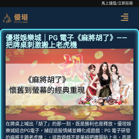
馬上儲值/立即註冊
優塔娛樂城｜PG 電子《麻將胡了》——
把牌桌刺激搬上老虎機
在牌桌上喊出「胡了」的那一刻，既是勝利也是釋放。優塔娛
樂城結合PG電子，捕捉這股情緒並轉化成遊戲：PG 電子研發
的麻將主題老虎機；，這款遊戲不是單純把牌圖貼上去，而是