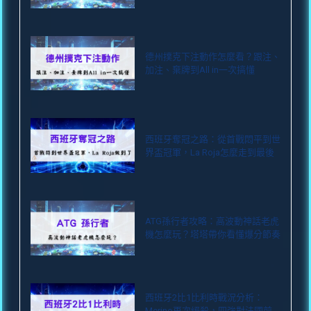
德州撲克下注動作怎麼看？跟注、
加注、棄牌到All in一次搞懂
西班牙奪冠之路：從首戰悶平到世
界盃冠軍，La Roja怎麼走到最後
ATG孫行者攻略：高波動神話老虎
機怎麼玩？塔塔帶你看懂爆分節奏
西班牙2比1比利時戰況分析：
Merino再次絕殺，四強對法國前