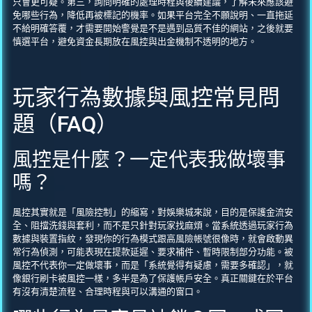
只會更可疑。第三，詢問明確的處理時程與後續建議，了解未來應該避
免哪些行為，降低再被標記的機率。如果平台完全不願說明、一直拖延
不給明確答覆，才需要開始警覺是不是遇到品質不佳的網站，之後就要
慎選平台，避免資金長期放在風控與出金機制不透明的地方。
玩家行為數據與風控常見問
題（FAQ）
風控是什麼？一定代表我做壞事
嗎？
風控其實就是「風險控制」的縮寫，對娛樂城來說，目的是保護金流安
全、阻擋洗錢與套利，而不是只針對玩家找麻煩。當系統透過玩家行為
數據與裝置指紋，發現你的行為模式跟高風險帳號很像時，就會啟動異
常行為偵測，可能表現在提款延遲、要求補件、暫時限制部分功能。被
風控不代表你一定做壞事，而是「系統覺得有疑慮，需要多確認」，就
像銀行刷卡被風控一樣，多半是為了保護帳戶安全。真正關鍵在於平台
有沒有清楚流程、合理時程與可以溝通的窗口。