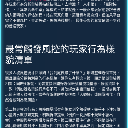
在玩家行為分析與裝置指紋技術上，去辨識「一人多帳」、「團隊協
作」、「異常高命中率」等模式。結果就是，一般正常玩家也會跟著被
納入更精細的評估流程。站在玩家角度，這確實有點麻煩，但如果平台
完全不做風控，金流被砍、黑帳洗錢橫行，最後受害的其實是領不到錢
的普通玩家。
最常觸發風控的玩家行為樣
貌清單
很多人被風控後才回頭問「我到底做錯了什麼？」塔塔整理幾個常見、
而且風險分數特別高的行為樣貌，讓你先有概念。第一類是帳號與裝置
相關：同IP多帳號、同裝置指紋開好幾個帳號輪流領優惠、帳號資料不
一致（例如姓名與銀行戶名不同、常改綁定電話與信箱）、長期掛機不
玩卻突然大額操作。這些在系統眼中都很像「人頭帳」或團隊操作，自
然會被列為高風險。
第二類是金流行為：短時間暴增盈利後立刻全額提款、幾乎不下注只做
小量流水就頻繁充提、明顯拆單提款（例如一晚拆成十幾筆小額出
金）、金額與平常習慣差異過大。第三類是投注行為：不同帳號在同一
場比賽做明顯對沖、長期只押冷門高賠但命中率異常高、固定時段、固