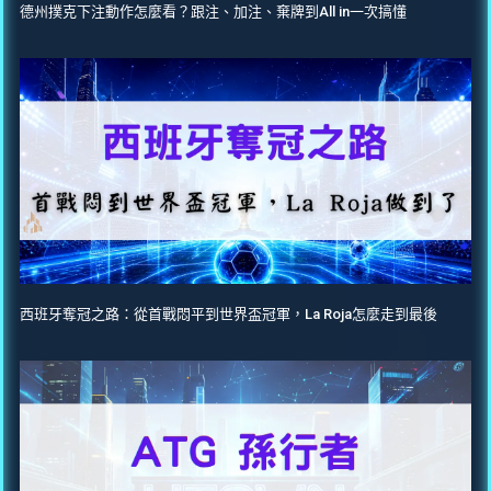
德州撲克下注動作怎麼看？跟注、加注、棄牌到All in一次搞懂
西班牙奪冠之路：從首戰悶平到世界盃冠軍，La Roja怎麼走到最後