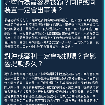
哪些行為最容易被鎖？同IP或同
裝置一定會出事嗎？
最容易被鎖的行為，通常是多個高風險特徵疊在一起，例如同IP多帳號
＋輪流領優惠＋短時間暴增盈利後全額提款，或是幾乎不玩就只做最低
流水頻繁充提。單純的同IP、同裝置指紋不一定會出事，很多家庭共用
網路、共用平板都是正常情況，但如果搭配前述那些套利、人頭帳典型
行為，風險分數就會飆高。實務上，平台會綜合登入地區、裝置型號、
使用習慣、金流行為來判斷，所以只要是一人一帳、正常娛樂節奏，就
算偶爾跟家人同IP，也比較不會直接被判定為違規。
對沖或套利一定會被抓嗎？會影
響提款多久？
對沖與套利本身不是犯罪，但對娛樂城來說是高風險行為，因為會長期
拉高平台賠付壓力。現在多數平台都會用玩家行為分析去找出「固定組
合、固定時間、固定盤口」的對沖模式，尤其是跨帳號、跨IP卻有高度
同步的下注，就很容易被標記。被判定參與套利或對沖後，提款通常會
進入更嚴格的提款風控，審核時間可能從幾小時拉長到數天，嚴重的甚
至會依照規則限制優惠或凍結可疑盈利。若你只是偶爾跟朋友壓不同
邊，建議避免用看起來高度同步的方式下注，讓自己的行為數據更接近