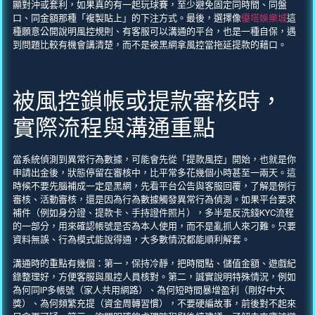
顯對沖或套利，如果真的有一起玩球賽，至少避免固定同時間、同盤
口、同金額那種「複製貼上」的下注方式。最後，選擇像
優塔娛樂城
這
種願意公開說明風控規則、有客服可以溝通的平台，也是一種自保，遇
到問題比較有機會講清楚，而不是被黑網拿風控當拖延提款的藉口。
被風控鎖帳或提款審核時，
實際流程與溝通重點
當系統偵測到異常行為數據，可能會先從「提款風控」開始，也就是你
申請出金後，狀態停留在審核中，比平常多花幾個小時甚至一兩天。這
時候不要先腦補成一定是黑網，先看平台公告與客服回覆，了解是例行
審核、活動審核，還是因為行為數據觸發異常行為偵測。如果平台要求
補件（例如身分證、提款卡、手持證件照片），多半是反洗錢KYC流程
的一部分，用來確認帳號是否為本人使用，而不是亂抓人來刁難。只要
資料無誤、行為模式能說得通，大多數情況都能順利解套。
溝通時的重點有幾個：第一，保持冷靜，把時間點、儲值金額、遊戲紀
錄整理好，方便客服與風控人員核對。第二，誠實說明特殊情況，例如
為何同IP多帳號（家人共用網路）、為何短時間暴增盈利（剛好中大
獎）、為何頻繁充提（資金周轉習慣），不要硬編故事，前後對不起來