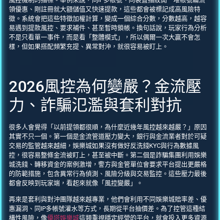
領優惠、剛註冊就大額儲值又快速提款，這些都會被標記成高風險特
徵。系統會把這些特徵加權計算，變成一個綜合分數，分數越高，越容
易遇到提款風控、要求補件、甚至暫時鎖帳。換句話說，玩家行為分析
不是只看單一事件，而是看「整體模式」，所以偶爾一次大贏不會怎
樣，但如果搭配頻繁充提、異常對沖，就很容易被盯上。
2026風控為何變嚴？金流壓
力、詐騙氾濫與套利對抗
很多人會覺得「以前提領都很順，為什麼近幾年風控越來越嚴？」原因
其實不只一個。第一個是金流管道壓力變大，銀行與金流業者對於可疑
交易的監管越來越細，娛樂城如果沒有做好反洗錢KYC與行為數據風
控，很容易整條金流被盯上，甚至被中斷。第二個是詐騙集團利用娛樂
城洗錢、轉移資金的案例激增，警方與金管單位會要求平台提出更嚴格
的防範措施，包含異常行為偵測、風險分級與交易監控。這些壓力最後
都會反映到玩家端，看起來就像「風控變嚴」。
再來是套利與對沖團隊越來越專業，他們會利用不同娛樂城賠率差、優
惠漏洞、同IP多帳號灌水等方式，長期從平台抽價差。為了控管這種結
構性風險，像
優塔娛樂城
這類重視穩定經營的平台，就會投入更多資源