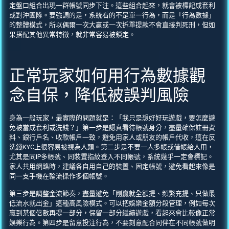
定盤口組合出現一群帳號同步下注。這些組合起來，就會被標記成套利
或對沖團隊。要強調的是，系統看的不是單一行為，而是「行為數據」
的整體模式，所以偶爾一次大贏或一次拆單提款不會直接判死刑，但如
果搭配其他異常特徵，就非常容易被鎖定。
正常玩家如何用行為數據觀
念自保，降低被誤判風險
身為一般玩家，最實際的問題就是：「我只是想好好玩遊戲，要怎麼避
免被當成套利或洗錢？」第一步是認真看待帳號身分，盡量確保註冊資
料、銀行戶名、收款帳戶一致，避免用家人或朋友的帳戶代收，這在反
洗錢KYC上很容易被視為人頭。第二步是不要一人多帳或借帳給人用，
尤其是同IP多帳號、同裝置指紋登入不同帳號，系統幾乎一定會標記。
家人共用網路時，建議各自用自己的裝置、固定帳號，避免看起來像是
同一支手機在輪流操作多個帳號。
第三步是調整金流節奏，盡量避免「剛贏就全額提、頻繁充提、只做最
低流水就出金」這種高風險模式。可以把娛樂金額分段管理，例如每次
贏到某個倍數再提一部分，保留一部分繼續遊戲，看起來會比較像正常
娛樂行為。第四步是留意投注行為，不要刻意配合同伴在不同帳號做明