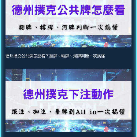
德州撲克公共牌怎麼看？翻牌、轉牌、河牌判斷一次搞懂