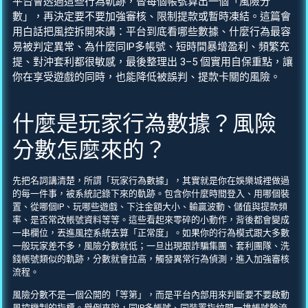
平台會透過這些行為軌跡，替每個帳號算出一個「風險分
數」，再決定要不要加強審核、限制提款或暫時凍結。這篇會
用白話把風控拆開來講：平台到底看哪些數據、什麼行為最容
易被判定異常、為什麼同IP多帳號、短時間暴增盈利、頻繁充
提、對沖套利都很敏感，最後整理出 3–5 個實用自保重點，讓
你在享受遊戲的同時，也能降低被誤判、提款卡關的風險。
什麼是玩家行為數據？風險
分數怎麼來的？
先把名詞講清楚，所謂「玩家行為數據」，其實就是你在娛樂城裡做過
的每一件事，被系統記錄下來的軌跡。包含你什麼時間登入、用哪個裝
置、從哪個IP、玩哪些遊戲、下注金額大小、輸贏波動、儲值與提款頻
率、是否常改帳號資料等等。這些看起來零碎的小動作，背後都會變成
一串欄位，丟進風控系統去算「正常度」。如果你的行為模式跟大多數
一般玩家差不多，風險分數就低；一旦出現跟詐騙集團、套利團隊、洗
錢帳號類似的軌跡，分數就會拉高，觸發異常行為偵測，進入加強審核
流程。
風險分數不是一個公開的「等第」，而是平台內部用來判斷要不要啟動
風控機制的指標。舉例來說，同IP多帳號、同裝置指紋開一堆帳號輪流