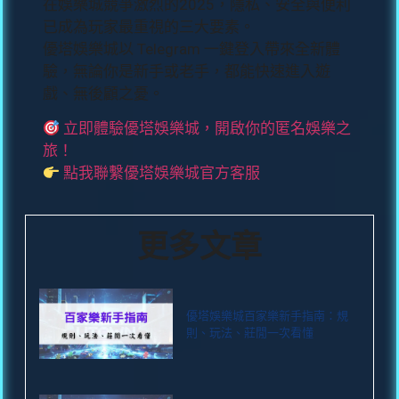
在娛樂城競爭激烈的2025，隱私、安全與便利
已成為玩家最重視的三大要素。
優塔娛樂城以 Telegram 一鍵登入帶來全新體
驗，無論你是新手或老手，都能快速進入遊
戲、無後顧之憂。
立即體驗優塔娛樂城，開啟你的匿名娛樂之
旅！
點我聯繫優塔娛樂城官方客服
更多文章
優塔娛樂城百家樂新手指南：規
則、玩法、莊閒一次看懂