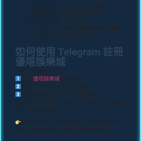
連結 Telegram 即可完成註冊登入，省
去繁瑣流程，讓你馬上開始遊戲。
安全認證系統，防盜防詐
Telegram 本身採用雙重驗證與加密通
訊，保障登入過程安全無虞。
如何使用 Telegram 註冊
優塔娛樂城
只需三步驟即可完成：
進入
優塔娛樂城
官方網站
點擊「Telegram 登入」按鈕
同意連結並授權，即完成註冊登入！
從此登入都可透過 Telegram 一鍵搞定，無須密
碼、無需重複驗證。
對於想快速上手的新玩家、注重隱私的用戶
來說，這是最簡單、安全又高效的選擇。