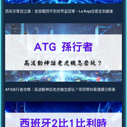
西班牙奪冠之路：從首戰悶平到世界盃冠軍，La Roja怎麼走到最後
ATG孫行者攻略：高波動神話老虎機怎麼玩？塔塔帶你看懂爆分節奏