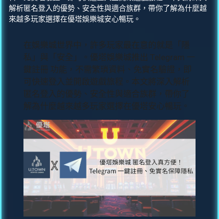
解析匿名登入的優勢、安全性與適合族群，帶你了解為什麼越
來越多玩家選擇在優塔娛樂城安心暢玩。
在娛樂城世界中，許多玩家最在意的就是「隱
私」與「安全」。優塔娛樂城推出 Telegram 一
鍵註冊 功能，不需繁瑣資料、免實名驗證，即
可快速登入並開啟遊戲旅程。本文將深入解析
匿名登入的優勢、安全性與適合族群，帶你了
解為什麼越來越多玩家選擇在優塔安心暢玩。