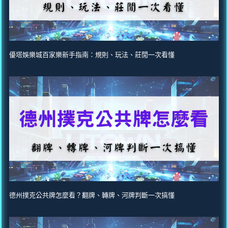
優塔娛樂城百家樂新手指南：規則、玩法、莊閒一次看懂
德州撲克公共牌怎麼看？翻牌、轉牌、河牌判斷一次搞懂