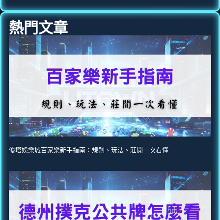
熱門文章
優塔娛樂城百家樂新手指南：規則、玩法、莊閒一次看懂