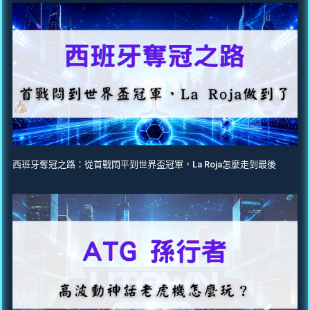
西班牙奪冠之路：從首戰悶平到世界盃冠軍，La Roja怎麼走到最後