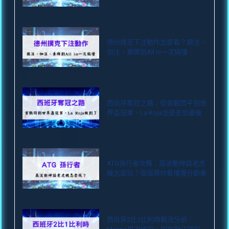
德州撲克下注動作怎麼看？跟注、
加注、棄牌到All in一次搞懂
西班牙奪冠之路：從首戰悶平到世
界盃冠軍，La Roja怎麼走到最後
ATG孫行者攻略：高波動神話老虎
機怎麼玩？塔塔帶你看懂爆分節奏
西班牙2比1比利時戰況分析：