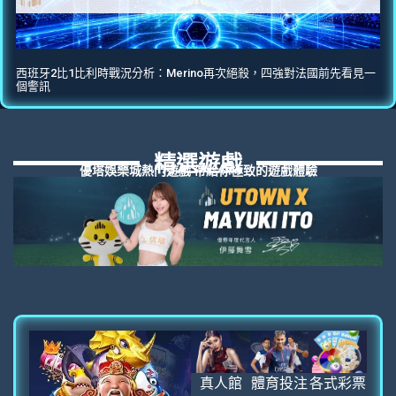
西班牙2比1比利時戰況分析：Merino再次絕殺，四強對法國前先看見一
個警訊
精選遊戲
優塔娛樂城熱門遊戲 帶給你極致的遊戲體驗
真人館
體育投注
各式彩票