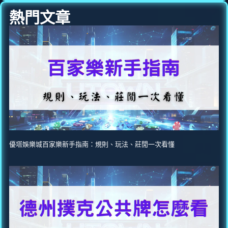
熱門文章
優塔娛樂城百家樂新手指南：規則、玩法、莊閒一次看懂