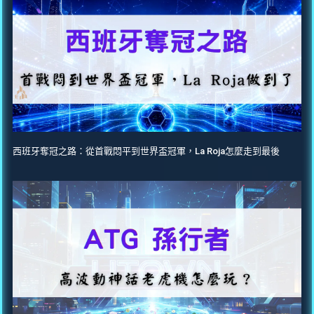
西班牙奪冠之路：從首戰悶平到世界盃冠軍，La Roja怎麼走到最後