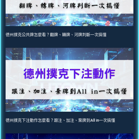
德州撲克公共牌怎麼看？翻牌、轉牌、河牌判斷一次搞懂
德州撲克下注動作怎麼看？跟注、加注、棄牌到All in一次搞懂