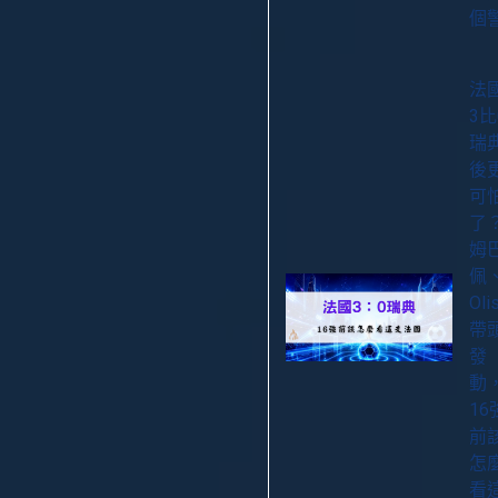
個
法
3比
瑞
後
可
了
姆
佩
Oli
帶
發
動
16
前
怎
看