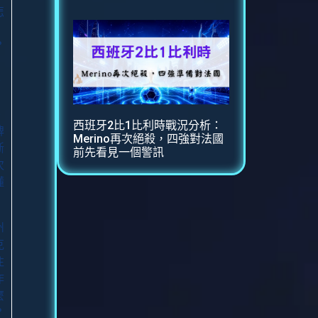
怎
？
、
、
西班牙2比1比利時戰況分析：
牌
Merino再次絕殺，四強對法國
斷
前先看見一個警訊
次
懂
州
克
注
作
麼
？