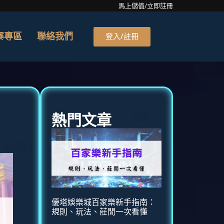
馬上儲值/立即註冊
寨專區
聯絡我們
登入/註冊
熱門文章
優塔娛樂城百家樂新手指南：
規則、玩法、莊閒一次看懂