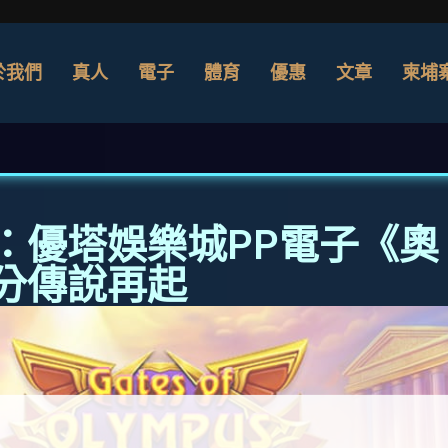
於我們
真人
電子
體育
優惠
文章
柬埔
：優塔娛樂城PP電子《奧
分傳說再起