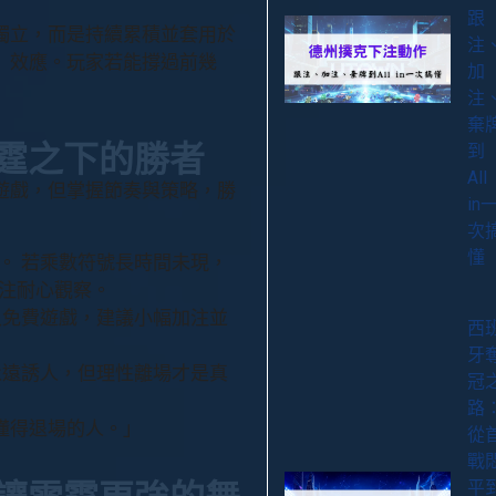
跟
獨立，而是持續累積並套用於
注
」效應。玩家若能撐過前幾
加
注
棄
霆之下的勝者
到
All
遊戲，但掌握節奏與策略，勝
in
次
懂
。 若乘數符號長時間未現，
注耐心觀察。
入免費遊戲，建議小幅加注並
西
牙
永遠誘人，但理性離場才是真
冠
路
懂得退場的人。」
從
戰
平