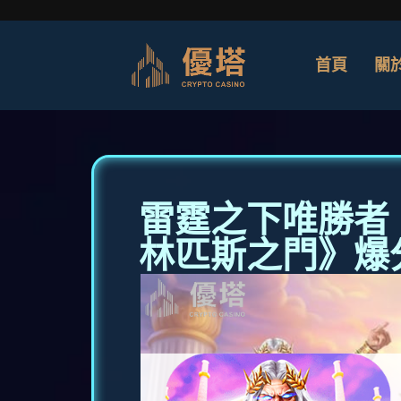
首頁
關
雷霆之下唯勝者
林匹斯之門》爆