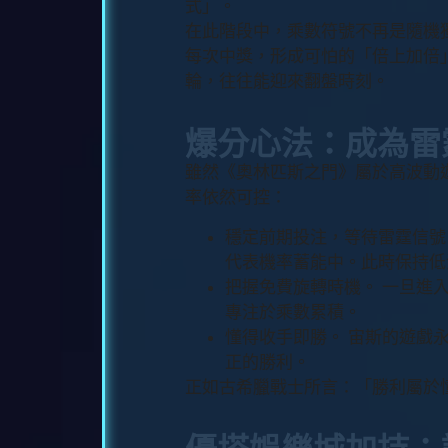
式」。
在此階段中，乘數符號不再是隨機
每次中獎，形成可怕的「倍上加倍
輪，往往能迎來翻盤時刻。
爆分心法：成為雷
雖然《奧林匹斯之門》屬於高波動
率依然可控：
穩定前期投注，等待雷霆信號
代表機率蓄能中。此時保持低
把握免費旋轉時機。 一旦進
專注於乘數累積。
懂得收手即勝。 宙斯的遊戲
正的勝利。
正如古希臘戰士所言：「勝利屬於