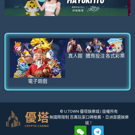
真人館
體育投注
各式彩票
電子遊戲
© U.TOWN 優塔娛樂城 | 版權所有
無國際限制 百萬玩家口碑推薦，亞洲首選娛樂
城！