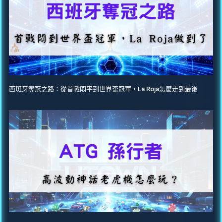
西班牙奪冠之路：從首戰悶平到世界盃冠軍，La Roja怎麼走到最後