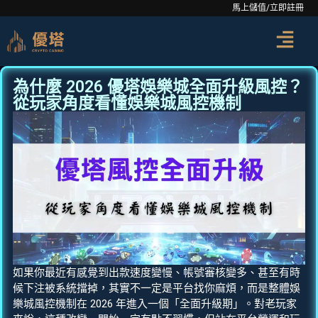
馬上儲值/立即註冊
為什麼 2026 優塔娛樂城全面升級風控？
從玩家角度看懂娛樂城風控機制
如果你最近有感覺到出款速度變慢、帳號審核變多、甚至有時
候下注被系統擋掉，其實不一定是平台找你麻煩，而是整體娛
樂城風控機制在 2026 年進入一個「全面升級期」。對老玩家