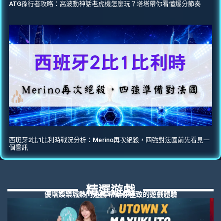
ATG孫行者攻略：高波動神話老虎機怎麼玩？塔塔帶你看懂爆分節奏
西班牙2比1比利時戰況分析：Merino再次絕殺，四強對法國前先看見一
個警訊
精選遊戲
優塔娛樂城熱門遊戲 帶給你極致的遊戲體驗