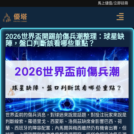
馬上儲值/立即註冊
2026世界盃開踢前傷兵潮整理：球星缺
陣，盤口判斷該看哪些重點？
世界盃前的傷兵消息，對球迷來說是話題，對投注玩家來說是
判斷線索。羅德里戈、西蒙斯、洛佩茲缺席會影響巴西、荷
蘭、西班牙的陣容配置；內馬爾與梅西雖然仍有機會出賽，但