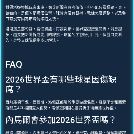
對優塔娛樂城玩家來說，傷兵新聞有參考價值，但不能只看標題。真正
該看的，是傷的是哪個位置、球隊有沒有替補、教練怎麼調整，以及盤
口有沒有因為市場情緒跑太快。
塔塔還是那句話，看懂資訊，再談判斷。世界盃越接近開踢，消息越
多，越要把新聞拆成能用的線索。球星名字會吸引目光，但盤口要看
的，是整支球隊還剩多少解法。
FAQ
2026世界盃有哪些球星因傷缺
席？
目前羅德里戈、西蒙斯、洛佩茲都屬於重要缺席名單。羅德里戈和西蒙
斯都是ACL相關重大傷勢，洛佩茲則因右腳骨折手術無緣世界盃。
內馬爾會參加2026世界盃嗎？
根據目前消息，內馬爾已入選巴西名單，雖然有小腿傷勢，但預期能趕