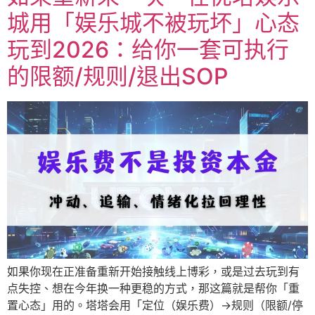
城用「娱乐城不被玩坏」心态
玩到2026：给你一套可执行
的限额/规则/退出SOP
如果你现在正准备重新开始接触线上博彩，或是过去玩到有
点失控、想在今年换一种更稳的方式，那这篇就是帮你「重
置心态」用的。塔塔会用「定位（娱乐费）→规则（限额/停