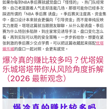
如果你每到NBA季后赛就感觉盘口「怪怪的」、热门队经常
倒、自己老是跟着人气走却连栽几场，那很可能你已经多次
踩进所谓的「NBA 季后赛 诱盘」。季后赛关注度高、资金集
中，盘口设计本来就会更偏向「引导资金」而不是单纯反映
实力差距。塔塔这篇就当跟朋友聊聊，从什么是诱盘、季后
赛为什么特别多陷阱，到庄家常见诱导手法、盘口变化怎么
看，再到实际可以用的安全策略，一步步拆给你。想要在紧
张刺激的季后赛少交点学费，可以把这篇收藏起来搭配
优塔
娱乐城
的盘口一起对照，会更有感觉。
爆冷真的赚比较多吗？优塔娱
乐城塔塔带你从风险角度拆解
（2026 最新观念）