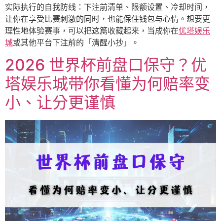
实际执行的自我防线：下注前清单、限额设置、冷却时间，
让你在享受比赛刺激的同时，也能保住钱包与心情。想要更
理性地体验赛事，可以把这篇收藏起来，当成你在
优塔娱乐
城
或其他平台下注前的「清醒小抄」。
2026 世界杯前盘口保守？优
塔娱乐城带你看懂为何赔率变
小、让分更谨慎