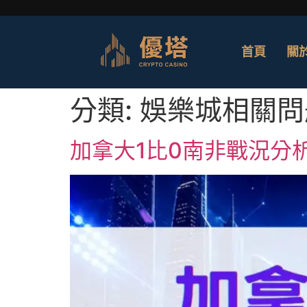
首頁
關
分類:
娛樂城相關問
加拿大1比0南非戰況分