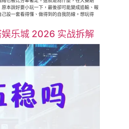
情緒也被比分牽著走。這就是為什麼，在大賽期
，原本說好要小玩一下，最後卻可能變成追輸、報
自己設一套看得懂、做得到的自我防線。想玩得
乐城 2026 实战拆解