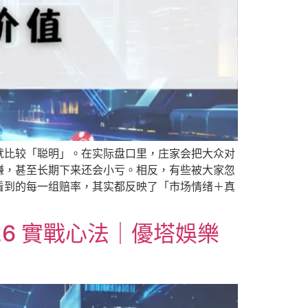
就比较「聪明」。在实际盘口里，庄家会把大众对
赚，甚至长期下来还会小亏。相反，有些被大家忽
看到的每一组赔率，其实都反映了「市场情绪＋真
6 實戰心法｜優塔娛樂