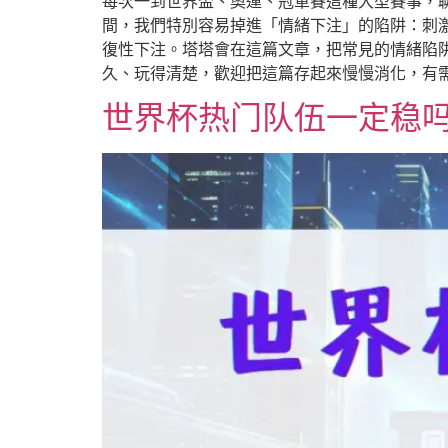
每次一到世界盃、奧運、冠軍賽這種大型賽事，
間，我們特別容易掉進「情緒下注」的陷阱：刺
復性下注。塔塔會在這篇文章，把常見的情緒陷
久、玩得清楚，歡迎把這篇存起來慢慢消化，有
世界杯热门队伍一定稳吗