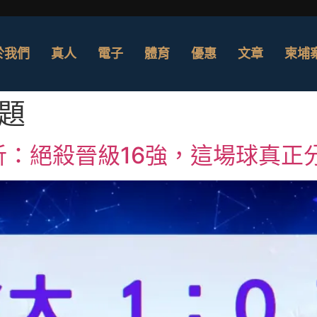
於我們
真人
電子
體育
優惠
文章
柬埔
題
析：絕殺晉級16強，這場球真正