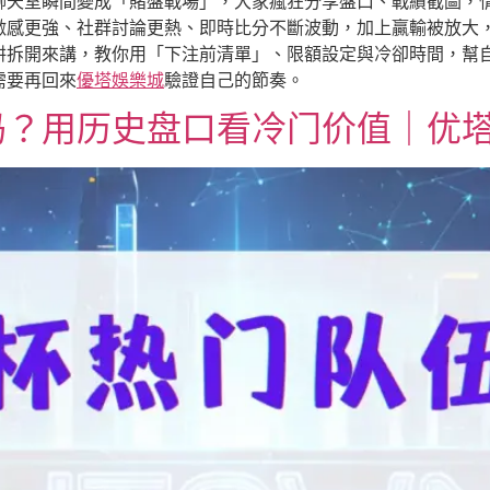
聊天室瞬間變成「賭盤戰場」，大家瘋狂分享盤口、戰績截圖，
激感更強、社群討論更熱、即時比分不斷波動，加上贏輸被放大
阱拆開來講，教你用「下注前清單」、限額設定與冷卻時間，幫
需要再回來
優塔娛樂城
驗證自己的節奏。
？用历史盘口看冷门价值｜优塔娱