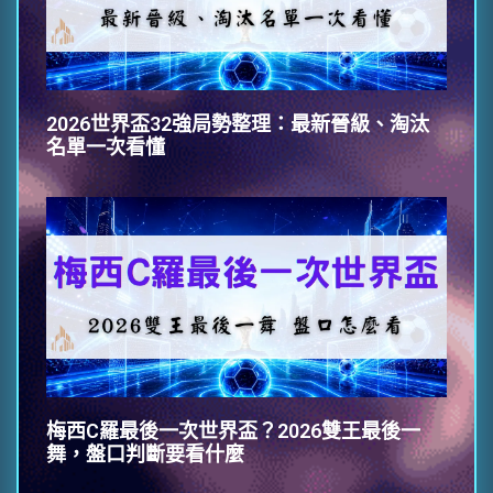
2026世界盃32強局勢整理：最新晉級、淘汰
名單一次看懂
梅西C羅最後一次世界盃？2026雙王最後一
舞，盤口判斷要看什麼