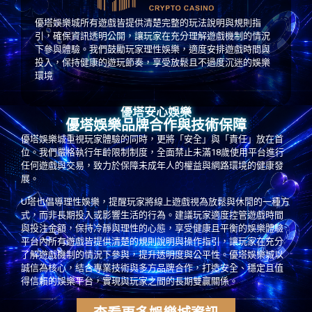
優塔娛樂城所有遊戲皆提供清楚完整的玩法說明與規則指
引，確保資訊透明公開，讓玩家在充分理解遊戲機制的情況
下參與體驗。我們鼓勵玩家理性娛樂，適度安排遊戲時間與
投入，保持健康的遊玩節奏，享受放鬆且不過度沉迷的娛樂
環境
優塔安心娛樂
優塔娛樂品牌合作與技術保障
優塔娛樂城重視玩家體驗的同時，更將「安全」與「責任」放在首
位。我們嚴格執行年齡限制制度，全面禁止未滿18歲使用平台進行
任何遊戲與交易，致力於保障未成年人的權益與網路環境的健康發
展。
U塔也倡導理性娛樂，提醒玩家將線上遊戲視為放鬆與休閒的一種方
式，而非長期投入或影響生活的行為。建議玩家適度控管遊戲時間
與投注金額，保持冷靜與理性的心態，享受健康且平衡的娛樂體驗
平台內所有遊戲皆提供清楚的規則說明與操作指引，讓玩家在充分
了解遊戲機制的情況下參與，提升透明度與公平性。優塔娛樂城以
誠信為核心，結合專業技術與多方品牌合作，打造安全、穩定且值
得信賴的娛樂平台，實現與玩家之間的長期雙贏關係。