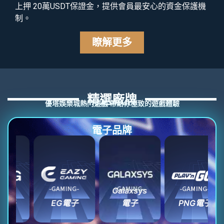
上押 20萬USDT保證金，提供會員最安心的資金保護機
制。
瞭解更多
精選廠牌
優塔娛樂城熱門遊戲 帶給你極致的遊戲體驗
電子品牌
Galaxsys
EG電子
電子
PNG電子