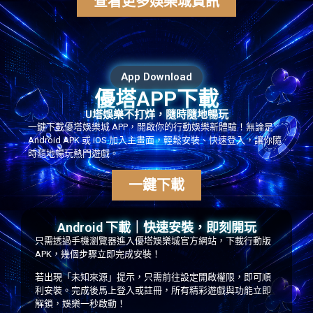
查看更多娛樂城資訊
App Download
優塔APP下載
U塔娛樂不打烊，隨時隨地暢玩
一鍵下載優塔娛樂城 APP，開啟你的行動娛樂新體驗！無論是
Android APK 或 iOS 加入主畫面，輕鬆安裝、快速登入，讓你隨
時隨地暢玩熱門遊戲。
一鍵下載
Android 下載｜快速安裝，即刻開玩
只需透過手機瀏覽器進入優塔娛樂城官方網站，下載行動版
APK，幾個步驟立即完成安裝！
若出現「未知來源」提示，只需前往設定開啟權限，即可順
利安裝。完成後馬上登入或註冊，所有精彩遊戲與功能立即
解鎖，娛樂一秒啟動！