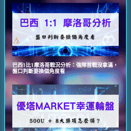
巴西1比1摩洛哥戰況分析：強隊首戰沒拿滿，
盤口判斷要換個角度看