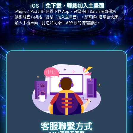
iOS ｜免下載，輕鬆加入主畫面
iPhone / iPad 用戶無需下載 App，只需使用 Safari 開啟優塔
娛樂城官方網站：點擊「加入主畫面」，即可將U塔平台快速
加入手機桌面，打造如同原生 APP 般的流暢體驗。
客服聯繫方式