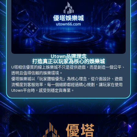
Utown品牌理念
打造真正以玩家為核心的娛樂城
U塔相信優質的線上娛樂城不只是提供遊戲，而是創造一個公平、
透明且值得信賴的娛樂環境。
優塔娛樂城以「玩家體驗優先」為核心理念，從介面設計、遊戲
流暢度到客服效率，每一個細節都經過精心規劃，讓玩家在使用
Utown平台時，感受到穩定與專業。