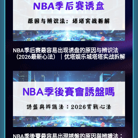
NBA季后赛最容易出现诱盘的原因与辨识法
（2026最新心法）｜优塔娱乐城塔塔实战拆解
NBA季後賽最容易出現誘盤的原因與辨識法：