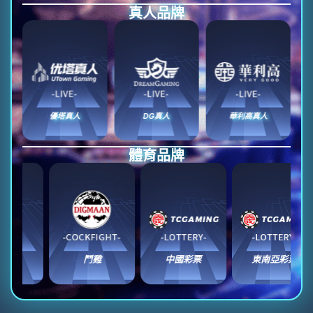
真人品牌
塔真人
DG真人
華利高真人
MT真人
體育品牌
鬥雞
中國彩票
東南亞彩票