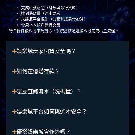
完成帳號驗證（身分與銀行資料）
達到洗碼量（流水要求）
未違反平台規則（如套利或異常投注）
使用本人帳戶進行交易
符合條件後即可申請提款，系統審核通過後即可完成出金流程。
娛樂城玩家個資安全嗎？
如何在優塔存款？
怎麼查詢流水（洗碼量）？
娛樂城平台如何挑選才安全？
優塔娛樂城會作弊嗎？