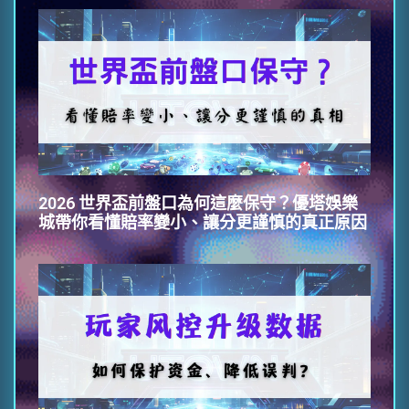
2026 世界盃前盤口為何這麼保守？優塔娛樂
城帶你看懂賠率變小、讓分更謹慎的真正原因