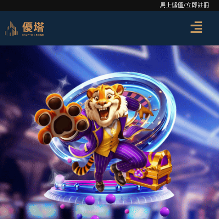
馬上儲值/立即註冊