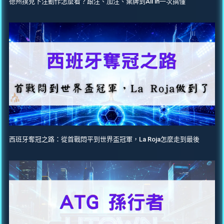
德州撲克下注動作怎麼看？跟注、加注、棄牌到All in一次搞懂
西班牙奪冠之路：從首戰悶平到世界盃冠軍，La Roja怎麼走到最後