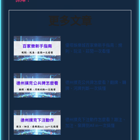
更多文章
優塔娛樂城百家樂新手指南：規
則、玩法、莊閒一次看懂
德州撲克公共牌怎麼看？翻牌、轉
牌、河牌判斷一次搞懂
德州撲克下注動作怎麼看？跟注、
加注、棄牌到All in一次搞懂