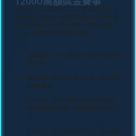
1200U高額獎金賽事
如果你對自己的牌技有信心，那麼週日的特別
賽事絕對不容錯過。優塔娛樂城每週日都會舉
辦一場規模更大的撲克回饋賽，獎金池高達
1200U，讓整週的賽事進入高潮。
高額獎金：1200U獎金池，贏家可獲得豐
厚回報。
激烈競爭：吸引眾多高手參與，考驗你的
策略與膽識。
公平環境：優塔娛樂城採用國際認證的
RNG隨機發牌系統，確保每場比賽公平公
正。
多樣玩法：除了經典德州撲克，還支援梭