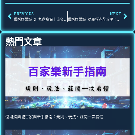
PREVIOUS
NEXT
優塔娛樂城 X 九鼎擔保｜重金20萬USDT打造客戶信任防線
優塔娛樂城 德州撲克全攻略：掌握技巧，超多免費賽等你來挑戰！
熱門文章
優塔娛樂城百家樂新手指南：規則、玩法、莊閒一次看懂