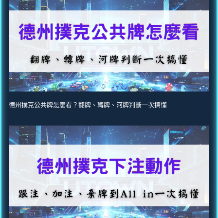
德州撲克公共牌怎麼看？翻牌、轉牌、河牌判斷一次搞懂