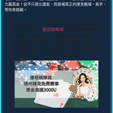
力贏真金！這不只是比運氣，而是場真正的撲克戰場，高手，
等你來挑戰。
德州撲克正夯，免費賽事成為玩家練牌與拚獎
金的絕佳選擇。
優塔娛樂城
推出
每日德州撲克
免費賽
，讓你不花一毛錢就能參與真實對戰，
每天爭奪300U獎金，週日更有高達1200U的大
賽等你登場。不論新手或老手，這裡都是實力
決勝負的舞台，來試試你的牌技值多少！