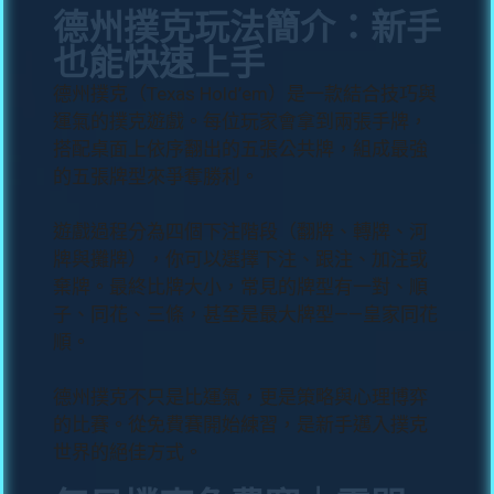
德州撲克玩法簡介：新手
也能快速上手
德州撲克（Texas Hold’em）是一款結合技巧與
運氣的撲克遊戲。每位玩家會拿到兩張手牌，
搭配桌面上依序翻出的五張公共牌，組成最強
的五張牌型來爭奪勝利。
遊戲過程分為四個下注階段（翻牌、轉牌、河
牌與攤牌），你可以選擇下注、跟注、加注或
棄牌。最終比牌大小，常見的牌型有一對、順
子、同花、三條，甚至是最大牌型——皇家同花
順。
德州撲克不只是比運氣，更是策略與心理博弈
的比賽。從免費賽開始練習，是新手邁入撲克
世界的絕佳方式。