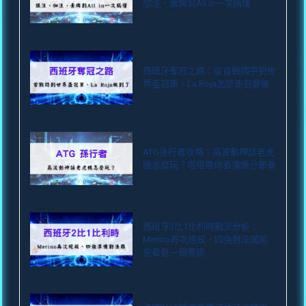
加注、棄牌到All in一次搞懂
西班牙奪冠之路：從首戰悶平到世
界盃冠軍，La Roja怎麼走到最後
ATG孫行者攻略：高波動神話老虎
機怎麼玩？塔塔帶你看懂爆分節奏
西班牙2比1比利時戰況分析：
Merino再次絕殺，四強對法國前
先看見一個警訊