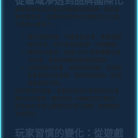
從區域滲透到品牌國際化
優塔娛樂城並非僅依靠遊戲內容取勝，而是從
系統穩定性、品牌信任度與支付便利性三方面
打造核心競爭力。
穩定伺服架構：不論來自台灣、香港或越
南的玩家，皆可享有低延遲、流暢體驗。
國際金流整合：支援 USDT 與多種數位支
付渠道，免去跨境繁瑣與匯損問題。
品牌國際化形象：透過社群經營、亞洲語
系客服與外部宣傳，優塔逐漸成為「亞洲
娛樂品牌代表」。
這些策略的背後，是對亞洲用戶習慣與文化差
異的深刻理解。優塔並非一味模仿西方模式，
而是結合本地化運營與全球化視野，創造獨特
市場定位。
玩家習慣的變化：從遊戲