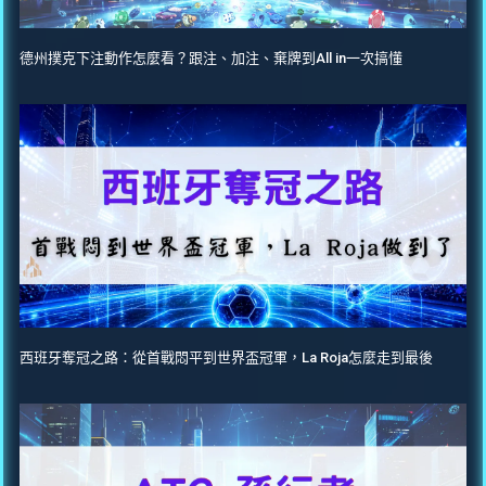
德州撲克下注動作怎麼看？跟注、加注、棄牌到All in一次搞懂
西班牙奪冠之路：從首戰悶平到世界盃冠軍，La Roja怎麼走到最後