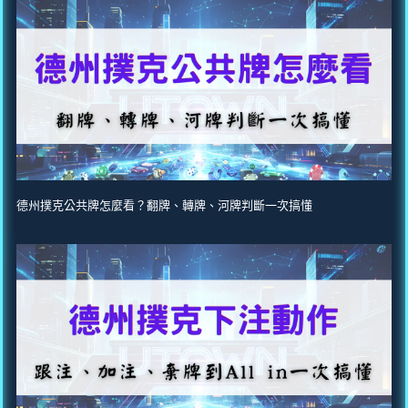
德州撲克公共牌怎麼看？翻牌、轉牌、河牌判斷一次搞懂