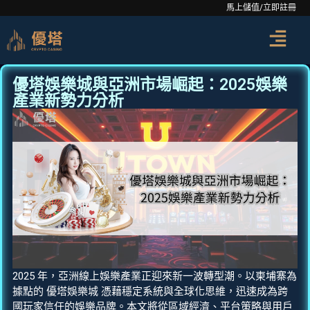
馬上儲值/立即註冊
優塔娛樂城與亞洲市場崛起：2025娛樂
產業新勢力分析
2025 年，亞洲線上娛樂產業正迎來新一波轉型潮。以柬埔寨為
據點的 優塔娛樂城 憑藉穩定系統與全球化思維，迅速成為跨
國玩家信任的娛樂品牌。本文將從區域經濟、平台策略與用戶