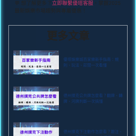
💬 想了解更多？
立即聯繫優塔客服
，掌握2025
最新娛樂市場趨勢與專屬優惠！
更多文章
優塔娛樂城百家樂新手指南：規
則、玩法、莊閒一次看懂
德州撲克公共牌怎麼看？翻牌、轉
牌、河牌判斷一次搞懂
德州撲克下注動作怎麼看？跟注、