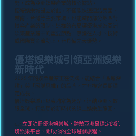
勢，成為亞洲娛樂產業的核心據點。
優塔娛樂城設立於此，不僅能快速連結泰國、
越南、台灣等主要市場，也能避開部分地區對
博弈產業的限制。這樣的布局讓優塔成為亞洲
娛樂產業鏈中的重要節點，無論在人才、技術
或國際資金流動上，皆具備先天優勢。
優塔娛樂城引領亞洲娛樂
新時代
2025 年的娛樂產業正在洗牌，能結合「區域深
耕」與「國際思維」的品牌，才有機會長期穩
定成長。
優塔娛樂城正以柬埔寨為起點，連結亞洲、放
眼全球，打造屬於新時代的線上娛樂生態圈。
👉
立即註冊優塔娛樂城，體驗亞洲最穩定的跨
境娛樂平台，開啟你的全球遊戲旅程。