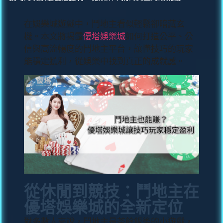
在娛樂城遊戲中，鬥地主看似輕鬆卻暗藏玄
機。本文將揭露
優塔娛樂城
如何打造公平、公
信與高流暢度的鬥地主平台，讓懂技巧的玩家
能穩定獲利，從娛樂中找到真正的成就感。
從休閒到競技：鬥地主在
優塔娛樂城的全新定位
對多數人來說，鬥地主是茶餘飯後的小遊戲，