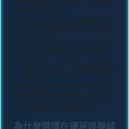
要想在這場策略遊戲中穩定盈利，高手玩家通
常掌握三項核心技巧：
記牌與推測：從開局觀察出牌節奏，記住
炸彈、王炸與連對的出現次數，推測對手
剩餘牌型。
搶地主時機：懂得判斷自己手牌結構，在
高分牌型時積極搶地主，弱牌時果斷放
手。
節奏與情緒：鬥地主不是一場輸贏定成敗
的遊戲，掌握節奏、控制情緒才是長期盈
利的關鍵。
優塔娛樂城在系統層面上保障了公平性，透過
防作弊演算法與低延遲出牌機制，讓技巧真正
決定勝負。這讓「會玩」的玩家能靠策略與判
斷穩定累積收益，而非單靠運氣取勝。
為什麼選擇在優塔娛樂城