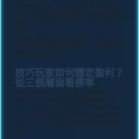
但在優塔娛樂城，它早已成為一項「技巧型娛
樂」。平台以穩定的伺服器、真實隨機的洗牌
機制與多段位積分制度，讓每一局牌都充滿挑
戰性。
在這裡，勝負不再只是運氣的對決，而是思考
與判斷的延伸。越懂策略的玩家，越能在激烈
的牌桌上脫穎而出。
技巧玩家如何穩定盈利？
從三個層面看勝率
在優塔娛樂城中，鬥地主採三人制對局，一人
為地主、兩人為農民。開局由玩家依序「叫
分」決定地主歸屬，地主擁有先手權並多三張
底牌，目標是先出完所有牌；而農民則聯手阻
止地主。這樣的設計讓每場對局都充滿博弈與
反轉。