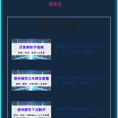
取專屬入門攻略與
優惠金
！
更多文章
優塔娛樂城百家樂新手指南：規
則、玩法、莊閒一次看懂
德州撲克公共牌怎麼看？翻牌、轉
牌、河牌判斷一次搞懂
德州撲克下注動作怎麼看？跟注、
加注、棄牌到All in一次搞懂