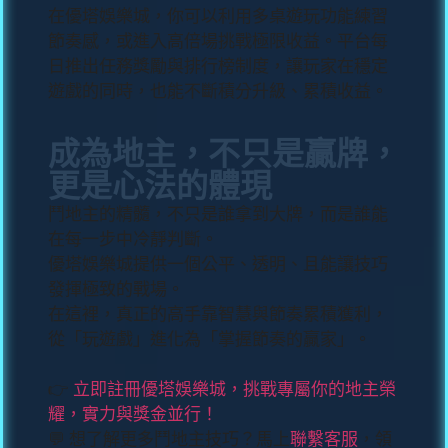
在優塔娛樂城，你可以利用多桌遊玩功能練習
節奏感，或進入高倍場挑戰極限收益。平台每
日推出任務獎勵與排行榜制度，讓玩家在穩定
遊戲的同時，也能不斷積分升級、累積收益。
成為地主，不只是贏牌，
更是心法的體現
鬥地主的精髓，不只是誰拿到大牌，而是誰能
在每一步中冷靜判斷。
優塔娛樂城提供一個公平、透明、且能讓技巧
發揮極致的戰場。
在這裡，真正的高手靠智慧與節奏累積獲利，
從「玩遊戲」進化為「掌握節奏的贏家」。
👉
立即註冊優塔娛樂城，挑戰專屬你的地主榮
耀，實力與獎金並行！
💬 想了解更多鬥地主技巧？馬上
聯繫客服
，領