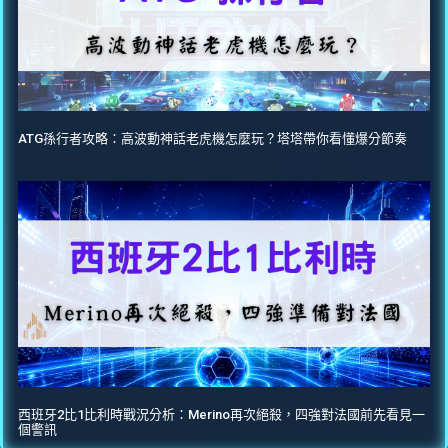
ATG孫行者攻略：高波動神話老虎機怎麼玩？塔塔帶你看懂爆分節奏
西班牙2比1比利時戰況分析：Merino再次絕殺，四強對法國前先看見一
個警訊