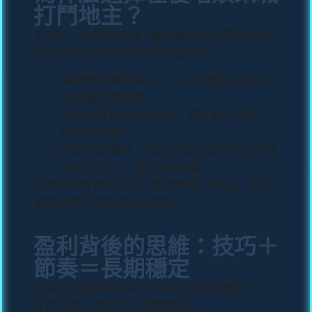
打鬥地主？
不同於一般棋牌平台，優塔娛樂城在鬥地主的
設計上結合了玩家反饋與數據分析：
真隨機發牌演算法 — 每一局都經AI監測，
杜絕偏倚與操控。
即時結算與USDT出金 — 贏了馬上提領，
透明且快速。
跨國匹配機制 — 讓玩家能與來自亞洲各地
的高手對決，提升競技層級。
這些技術背後的目的，就是確保「懂玩」的玩
家能靠實力獲得應有的獎勵。
盈利背後的思維：技巧＋
節奏＝長期穩定
許多老玩家都有共識：鬥地主的勝負關鍵，不
在於一場，而在於「長期節奏」。