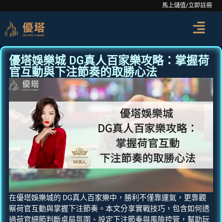
馬上儲值/立即註冊
優塔娛樂城 DG真人百家樂攻略：掌握荷
官互動與下注節奏的取勝心法
在優塔娛樂城的 DG真人百家樂中，勝利不僅靠運氣，更靠觀
察荷官互動與掌握下注節奏。本文分享實戰技巧，包含如何透
過荷官細節判斷桌局氛圍、設定下注節奏與風險控管，幫助玩