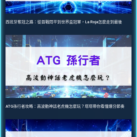
西班牙奪冠之路：從首戰悶平到世界盃冠軍，La Roja怎麼走到最後
ATG孫行者攻略：高波動神話老虎機怎麼玩？塔塔帶你看懂爆分節奏