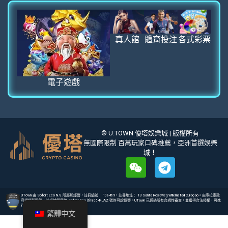
真人館
體育投注
各式彩票
電子遊戲
© U.TOWN 優塔娛樂城 | 版權所有
無國際限制 百萬玩家口碑推薦，亞洲首選娛樂
城！
UTown 由 Sofort Eco N.V. 所屬和經營，註冊編號： 108469，註冊地址： 13 Santa Rosaweg Willemstad Curaçao。由庫拉索政
府授權和監管，並根據頒發給 Sofort Eco 的 8064/JAZ 號許可證運營。UTown 已通過所有合規性審查，並獲得合法授權，可進
行所有機會與投注遊戲的遊戲操作。
繁體中文