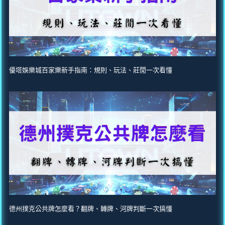
優塔娛樂城百家樂新手指南：規則、玩法、莊閒一次看懂
德州撲克公共牌怎麼看？翻牌、轉牌、河牌判斷一次搞懂