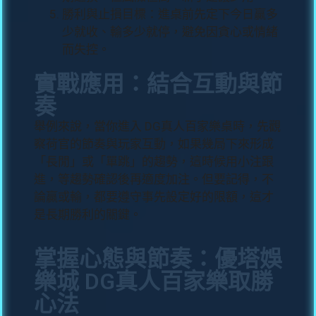
勝利與止損目標：進桌前先定下今日贏多
少就收、輸多少就停，避免因貪心或情緒
而失控。
實戰應用：結合互動與節
奏
舉例來說，當你進入 DG真人百家樂桌時，先觀
察荷官的節奏與玩家互動，如果幾局下來形成
「長閒」或「單跳」的趨勢，這時候用小注跟
進，等趨勢確認後再適度加注。但要記得，不
論贏或輸，都要遵守事先設定好的限額，這才
是長期勝利的關鍵。
掌握心態與節奏：優塔娛
樂城 DG真人百家樂取勝
心法