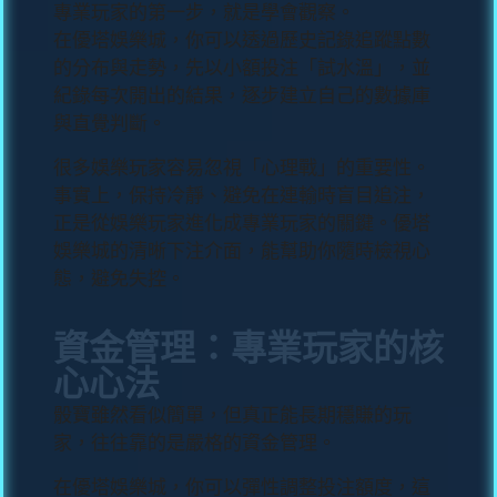
專業玩家的第一步，就是學會觀察。
在優塔娛樂城，你可以透過歷史記錄追蹤點數
的分布與走勢，先以小額投注「試水溫」，並
紀錄每次開出的結果，逐步建立自己的數據庫
與直覺判斷。
很多娛樂玩家容易忽視「心理戰」的重要性。
事實上，保持冷靜、避免在連輸時盲目追注，
正是從娛樂玩家進化成專業玩家的關鍵。優塔
娛樂城的清晰下注介面，能幫助你隨時檢視心
態，避免失控。
資金管理：專業玩家的核
心心法
骰寶雖然看似簡單，但真正能長期穩賺的玩
家，往往靠的是嚴格的資金管理。
在優塔娛樂城，你可以彈性調整投注額度，這