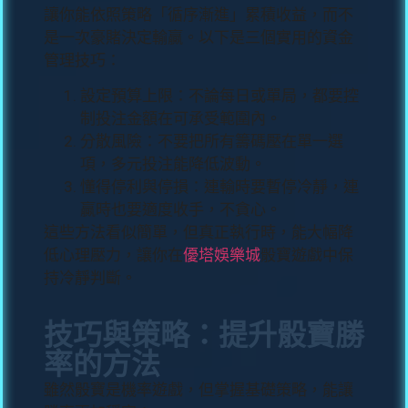
讓你能依照策略「循序漸進」累積收益，而不
是一次豪賭決定輸贏。以下是三個實用的資金
管理技巧：
設定預算上限：不論每日或單局，都要控
制投注金額在可承受範圍內。
分散風險：不要把所有籌碼壓在單一選
項，多元投注能降低波動。
懂得停利與停損：連輸時要暫停冷靜，連
贏時也要適度收手，不貪心。
這些方法看似簡單，但真正執行時，能大幅降
低心理壓力，讓你在
優塔娛樂城
骰寶遊戲中保
持冷靜判斷。
技巧與策略：提升骰寶勝
率的方法
雖然骰寶是機率遊戲，但掌握基礎策略，能讓