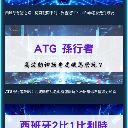
西班牙奪冠之路：從首戰悶平到世界盃冠軍，La Roja怎麼走到最後
ATG孫行者攻略：高波動神話老虎機怎麼玩？塔塔帶你看懂爆分節奏