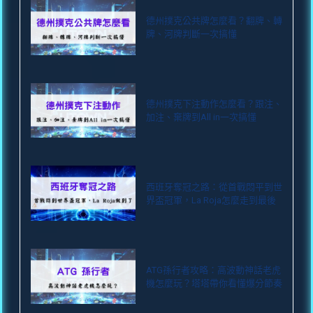
德州撲克公共牌怎麼看？翻牌、轉
牌、河牌判斷一次搞懂
德州撲克下注動作怎麼看？跟注、
加注、棄牌到All in一次搞懂
西班牙奪冠之路：從首戰悶平到世
界盃冠軍，La Roja怎麼走到最後
ATG孫行者攻略：高波動神話老虎
機怎麼玩？塔塔帶你看懂爆分節奏