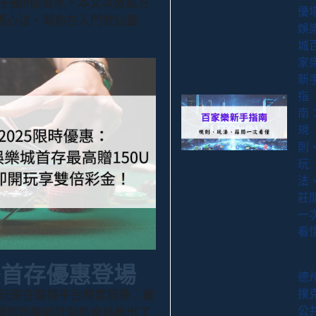
電子館8倍流水。本文以敘述方
優
戰心法，幫你在入門就佔優
娛
城
家
新
指
南
規
則
玩
法
莊
一
看
雙首存優惠登場
德
撲
，玩家在選擇平台時常猶豫：優
公
優塔娛樂城針對新會員推出了