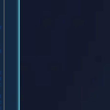
、
、
牌
一
搞
班
奪
之
：
首
悶
到