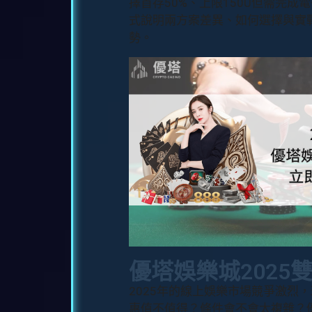
擇首存50%、上限150U但需完成
式說明兩方案差異、如何選擇與實
勢。
優塔娛樂城2025
2025年的線上娛樂市場競爭激烈
惠值不值得？條件會不會太複雜？