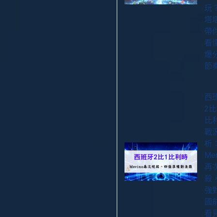
玩
塔
帶
看
爆
節
西
2比
比
戰
析
Mer
再
殺
強
國
看