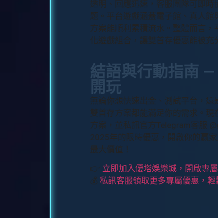
透明、回應迅速，客服團隊可即時
題。平台遊戲涵蓋電子館、真人館與
方案能順利累積流水。整體而言，
化遊戲組合，讓雙首存優惠能被充
結語與行動指南 —
開玩
無論你想快速出金、測試平台，還
雙首存方案都能滿足你的需求。現
方案，並私訊官方Telegram客服 @
2025年的限時優惠，開啟你的贏
最大價值！
👉
立即加入優塔娛樂城，開啟專屬
💰
私訊客服領取更多專屬優惠，輕