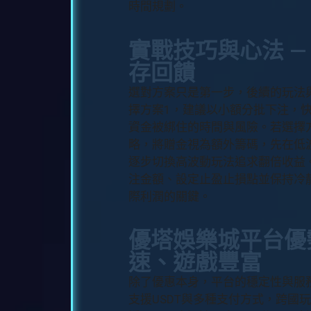
時間規劃。
實戰技巧與心法 —
存回饋
選對方案只是第一步，後續的玩法
擇方案1，建議以小額分批下注，
資金被綁住的時間與風險。若選擇
略，將贈金視為額外籌碼，先在低
逐步切換高波動玩法追求翻倍收益
注金額、設定止盈止損點並保持冷
際利潤的關鍵。
優塔娛樂城平台優勢
速、遊戲豐富
除了優惠本身，平台的穩定性與服
支援USDT與多種支付方式，跨國