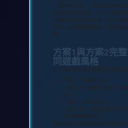
「雙首存方案」，同時滿足兩種需
低風險出金的玩家，10%方案簡單
意投注累積流水的玩家，50%方案
時間。透過這兩種策略，玩家能依
案。
方案1與方案2完整
同遊戲風格
為了讓玩家清楚了解兩個方案的差
方案1：首存送10%
上限50U，僅綁1倍流水，
家。
方案2：首存送50%
上限150U，需完成電子館8
求高回饋的玩家。
這樣的對比幫助玩家快速判斷哪個