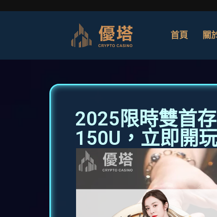
首頁
關
2025限時雙首
150U，立即開