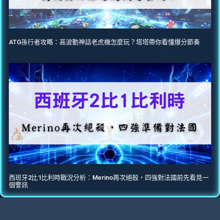
ATG孫行者攻略：高波動神話老虎機怎麼玩？塔塔帶你看懂爆分節奏
西班牙2比1比利時戰況分析：Merino再次絕殺，四強對法國前先看見一
個警訊