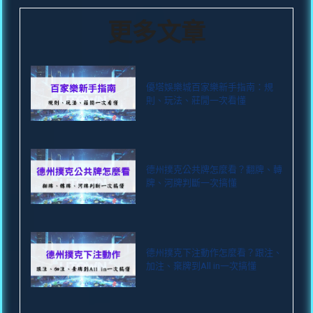
更多文章
優塔娛樂城百家樂新手指南：規
則、玩法、莊閒一次看懂
德州撲克公共牌怎麼看？翻牌、轉
牌、河牌判斷一次搞懂
德州撲克下注動作怎麼看？跟注、
加注、棄牌到All in一次搞懂