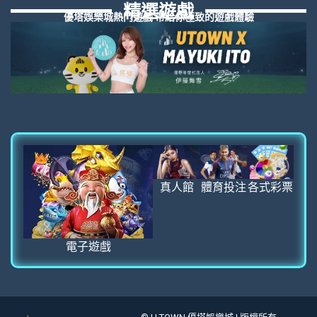
精選遊戲
優塔娛樂城熱門遊戲 帶給你極致的遊戲體驗
真人館
體育投注
各式彩票
電子遊戲