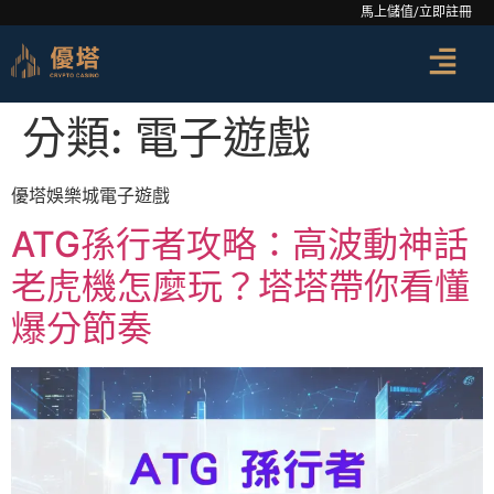
馬上儲值/立即註冊
分類:
電子遊戲
優塔娛樂城電子遊戲
ATG孫行者攻略：高波動神話
老虎機怎麼玩？塔塔帶你看懂
爆分節奏