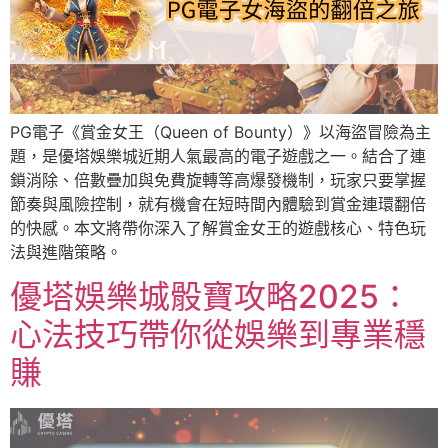
PG電子《賞金女王（Queen of Bounty）》以海盜冒險為主
題，是優塔娛樂城近期人氣最高的電子遊戲之一。結合了連
鎖消除、倍數疊加與免費旋轉等高爆發機制，玩家只要掌握
節奏與風險控制，就有機會在短時間內體驗到賞金連環翻倍
的快感。本文將帶你深入了解賞金女王的遊戲核心、特色玩
法與進階策略。
優塔娛樂城骰寶攻略2025：
心法技巧帶你從娛樂到專業穩
賺