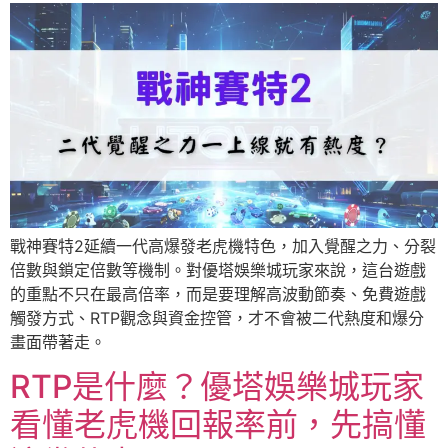
戰神賽特2延續一代高爆發老虎機特色，加入覺醒之力、分裂
倍數與鎖定倍數等機制。對優塔娛樂城玩家來說，這台遊戲
的重點不只在最高倍率，而是要理解高波動節奏、免費遊戲
觸發方式、RTP觀念與資金控管，才不會被二代熱度和爆分
畫面帶著走。
RTP是什麼？優塔娛樂城玩家
看懂老虎機回報率前，先搞懂