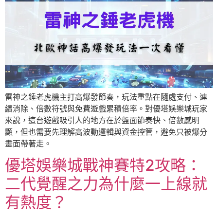
雷神之錘老虎機主打高爆發節奏，玩法重點在隨處支付、連
續消除、倍數符號與免費遊戲累積倍率。對優塔娛樂城玩家
來說，這台遊戲吸引人的地方在於盤面節奏快、倍數感明
顯，但也需要先理解高波動邏輯與資金控管，避免只被爆分
畫面帶著走。
優塔娛樂城戰神賽特2攻略：
二代覺醒之力為什麼一上線就
有熱度？